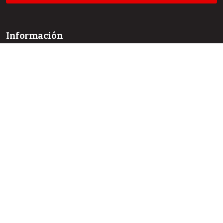
Información
Para lectores/as
Para autores/as
Para bibliotecarios/as
Idioma
English
Español