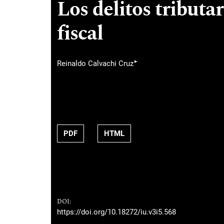
Los delitos tributa
fiscal
▸
Reinaldo Calvachi Cruz
PDF
HTML
DOI:
https://doi.org/10.18272/iu.v3i5.568