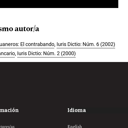
ismo autor/a
duaneros: El contrabando
,
Iuris Dictio: Núm. 6 (2002)
ancario
,
Iuris Dictio: Núm. 2 (2000)
rmación
Idioma
English
ctores/as