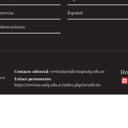
Español
tores/as
bliotecarios/as
Contacto editorial:
revistaiurisdictio@usfq.edu.ec
Ho
sco
Enlace permanente:
https://revistas.usfq.edu.ec/index.php/iurisdictio
mmons Attribution 4.0 (CC BY 4.0)
con el fin de contribuir a la visibil
antiago Gangotena, Diego de Robles S/N y Pampite, Cumbayá, Quito 