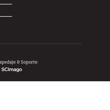
spedaje & Soporte:
idad, el acceso y la difusión de la producción
– Ecuador.