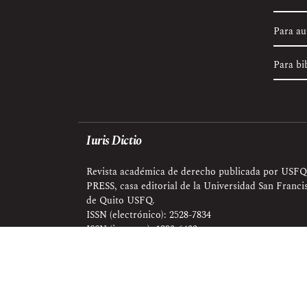
Para au
Para bi
Iuris Dictio
Revista académica de derecho publicada por USFQ
PRESS, casa editorial de la Universidad San Franci
de Quito USFQ.
ISSN (electrónico): 2528-7834
ISSN (impreso): 1390-6402
Esta revista se publica bajo una Licencia
Creative Co
científica.
Editorial: USFQ PRESS
Universidad San Francisco de Quito USFQ, Campus S