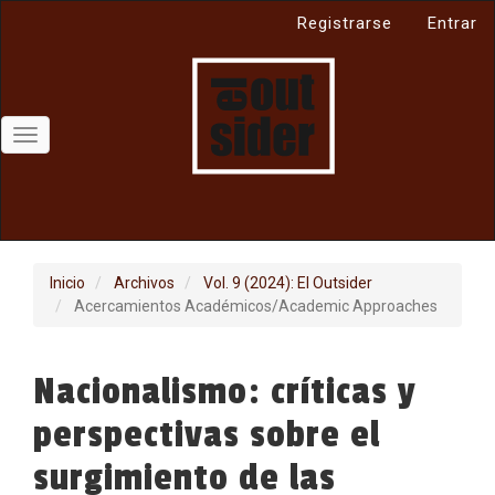
Navegación
Registrarse
Entrar
principal
Contenido
principal
Barra
lateral
Toggle
navigation
Inicio
Archivos
Vol. 9 (2024): El Outsider
Acercamientos Académicos/Academic Approaches
Nacionalismo: críticas y
perspectivas sobre el
surgimiento de las