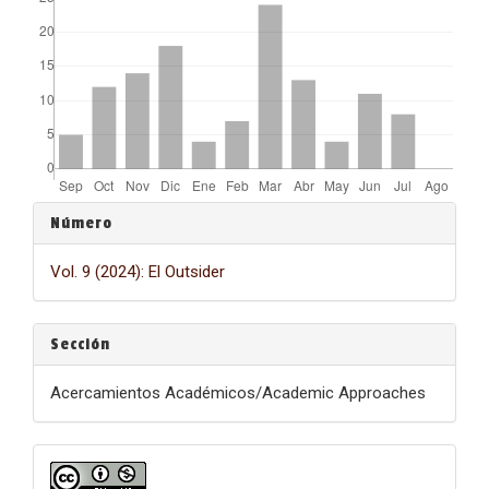
Detalles
Número
del
Vol. 9 (2024): El Outsider
artículo
Sección
Acercamientos Académicos/Academic Approaches