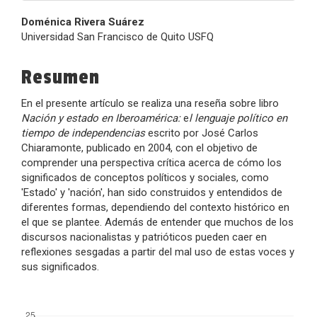
Contenido
Doménica Rivera Suárez
Universidad San Francisco de Quito USFQ
principal
del
Resumen
artículo
En el presente artículo se realiza una reseña sobre libro
Nación y estado en Iberoamérica:
e
l lenguaje político en
tiempo de independencias
escrito por José Carlos
Chiaramonte, publicado en 2004, con el objetivo de
comprender una perspectiva crítica acerca de cómo los
significados de conceptos políticos y sociales, como
'Estado' y 'nación', han sido construidos y entendidos de
diferentes formas, dependiendo del contexto histórico en
el que se plantee. Además de entender que muchos de los
discursos nacionalistas y patrióticos pueden caer en
reflexiones sesgadas a partir del mal uso de estas voces y
sus significados.
##plugins.themes.bootstrap3.displayStats.downloads##