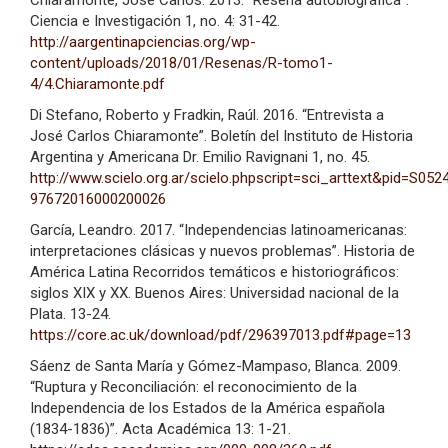
Ciencia e Investigación 1, no. 4: 31-42.
http://aargentinapciencias.org/wp-
content/uploads/2018/01/Resenas/R-tomo1-
4/4.Chiaramonte.pdf
Di Stefano, Roberto y Fradkin, Raúl. 2016. “Entrevista a
José Carlos Chiaramonte”. Boletín del Instituto de Historia
Argentina y Americana Dr. Emilio Ravignani 1, no. 45.
http://www.scielo.org.ar/scielo.phpscript=sci_arttext&pid=S052
97672016000200026
García, Leandro. 2017. “Independencias latinoamericanas:
interpretaciones clásicas y nuevos problemas”. Historia de
América Latina Recorridos temáticos e historiográficos:
siglos XIX y XX. Buenos Aires: Universidad nacional de la
Plata. 13-24.
https://core.ac.uk/download/pdf/296397013.pdf#page=13
Sáenz de Santa María y Gómez-Mampaso, Blanca. 2009.
“Ruptura y Reconciliación: el reconocimiento de la
Independencia de los Estados de la América española
(1834-1836)”. Acta Académica 13: 1-21.