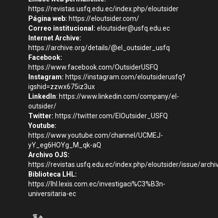
https://revistas.usfq.edu.ec/index.php/eloutsider
Página web:
https://eloutsider.com/
Correo institucional:
eloutsider@usfq.edu.ec
Internet Archive:
https://archive.org/details/@el_outsider_usfq
Facebook:
https://www.facebook.com/OutsiderUSFQ
Instagram:
https://instagram.com/eloutsiderusfq?
igshid=zzwx675iz3ux
LinkedIn
:
https://www.linkedin.com/company/el-
outsider/
Twitter:
https://twitter.com/ElOutsider_USFQ
Youtube:
https://www.youtube.com/channel/UCMEJ-
yY_eg6HOYg_M_qk-aQ
Archivo OJS:
https://revistas.usfq.edu.ec/index.php/eloutsider/issue/archi
Biblioteca LHL:
https://lhl.lexis.com.ec/investigaci%C3%B3n-
universitaria-ec