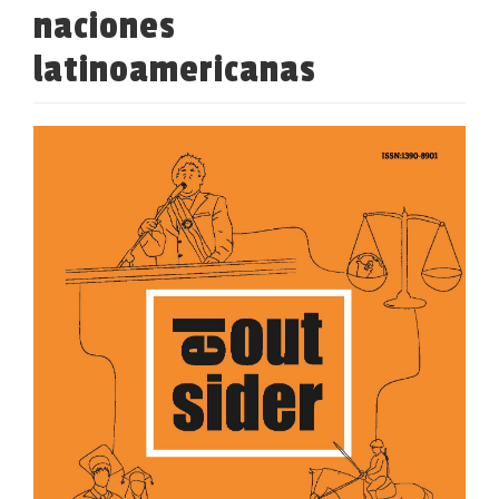
naciones
latinoamericanas
Barra
lateral
del
artículo