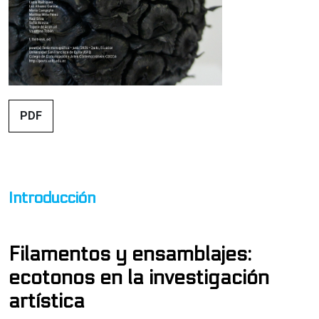
##issue.tableOfContents##
PDF
Tabla de contenidos
Introducción
Filamentos y ensamblajes:
ecotonos en la investigación
artística