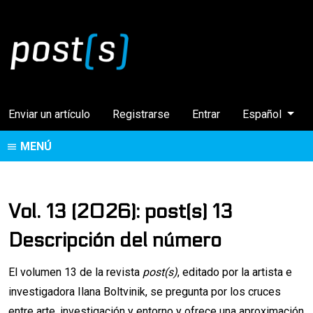
Cambiar el idi
Enviar un artículo
Registrarse
Entrar
Español
MENÚ
Vol. 13 (2026): post(s) 13
Descripción del número
El volumen 13 de la revista
post(s)
, editado por la artista e
investigadora Ilana Boltvinik, se pregunta por los cruces
entre arte, investigación y entorno y ofrece una aproximación