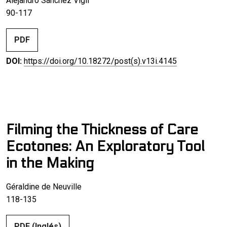
Alejandro Sánchez Vigil
90-117
PDF
DOI:
https://doi.org/10.18272/post(s).v13i.4145
Filming the Thickness of Care
Ecotones: An Exploratory Tool
in the Making
Géraldine de Neuville
118-135
PDF (Inglés)