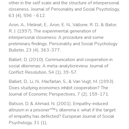
other in the self scale and the structure of interpersonal
closeness. Journal of Personality and Social Psychology,
63 (4), 596 - 612.
Aron, A., Melinat, E., Aron, E. N., Vallone, R. D., & Bator,
R. J. (1997). The experimental generation of
interpersonal closeness: A procedure and some
preliminary findings. Personality and Social Psychology
Bulletin, 23 (4), 363-377.
Balliet, D. (2010). Communication and cooperation in
social dilemmas: A meta-analyticreview. Journal of
Conflict Resolution, 54 (1), 39-57.
Balliet, D., Li, N., Macfarlan, S., & Van Vugt, M. (1993).
Does studying economics inhibit cooperation? The
Journal of Economic Perspectives, 7 (2), 159-171.
Batson, D. & Ahmad, N. (2001). Empathy-induced
altruism in a prisoner"™s dilemma ii: what if the target
of empathy has defected? European Journal of Social
Psychology, 31 (1),