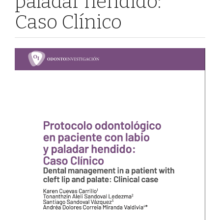
paladar hendido:
Caso Clínico
Barra
lateral
del
artículo