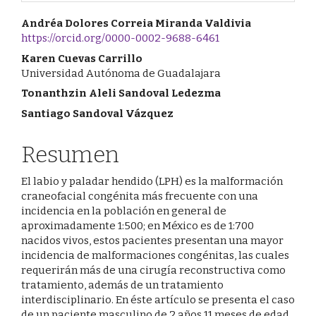
Contenido
Andréa Dolores Correia Miranda Valdivia
https://orcid.org/0000-0002-9688-6461
principal
Karen Cuevas Carrillo
del
Universidad Autónoma de Guadalajara
Tonanthzin Aleli Sandoval Ledezma
artículo
Santiago Sandoval Vázquez
Resumen
El labio y paladar hendido (LPH) es la malformación
craneofacial congénita más frecuente con una
incidencia en la población en general de
aproximadamente 1:500; en México es de 1:700
nacidos vivos, estos pacientes presentan una mayor
incidencia de malformaciones congénitas, las cuales
requerirán más de una cirugía reconstructiva como
tratamiento, además de un tratamiento
interdisciplinario. En éste artículo se presenta el caso
de un paciente masculino de 2 años 11 meses de edad