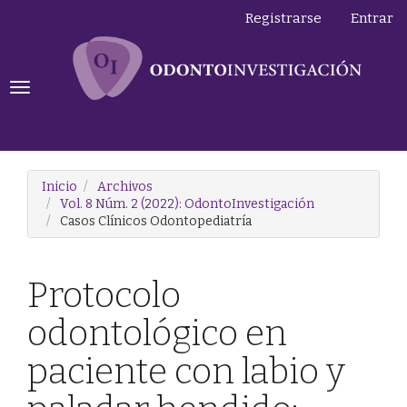
Navegación
Registrarse
Entrar
principal
Contenido
principal
Barra
Toggle
lateral
navigation
Inicio
Archivos
Vol. 8 Núm. 2 (2022): OdontoInvestigación
Casos Clínicos Odontopediatría
Protocolo
odontológico en
paciente con labio y