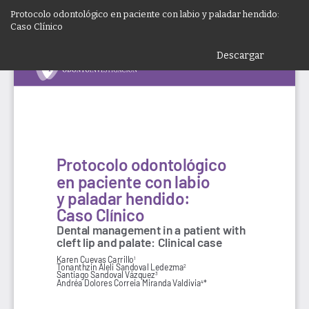
Volver
Protocolo odontológico en paciente con labio y paladar hendido:
a
Caso Clínico
los
detalles
Descargar
De
del
P
artículo