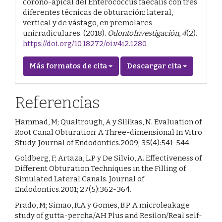
corono-apical del Enterococcus faecalis con tres
diferentes técnicas de obturación: lateral,
vertical y de vástago, en premolares
unirradiculares. (2018).
OdontoInvestigación
,
4
(2).
https://doi.org/10.18272/oi.v4i2.1280
Más formatos de cita
Descargar cita
Referencias
Hammad, M; Qualtrough, A y Silikas, N. Evaluation of
Root Canal Obturation: A Three-dimensional In Vitro
Study. Journal of Endodontics.2009; 35(4):541-544.
Goldberg, F; Artaza, L.P y De Silvio, A. Effectiveness of
Different Obturation Techniques in the Filling of
Simulated Lateral Canals. Journal of
Endodontics.2001; 27(5):362-364.
Prado, M; Simao, R.A y Gomes, B.P. A microleakage
study of gutta-percha/AH Plus and Resilon/Real self-