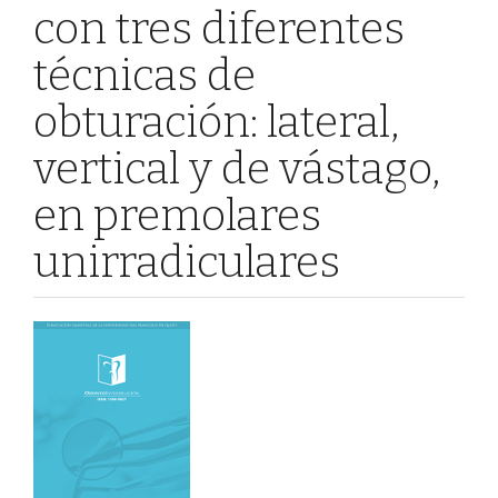
con tres diferentes
técnicas de
obturación: lateral,
vertical y de vástago,
en premolares
unirradiculares
Barra
lateral
del
artículo