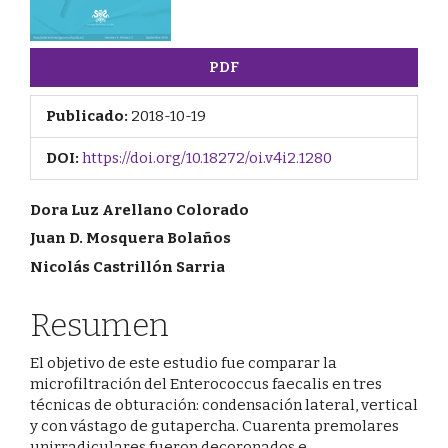
PDF
Publicado:
2018-10-19
DOI:
https://doi.org/10.18272/oi.v4i2.1280
Contenido
Dora Luz Arellano Colorado
Juan D. Mosquera Bolaños
principal
Nicolás Castrillón Sarria
del
artículo
Resumen
El objetivo de este estudio fue comparar la
microfiltración del Enterococcus faecalis en tres
técnicas de obturación: condensación lateral, vertical
y con vástago de gutapercha. Cuarenta premolares
unirradiculares fueron decoronados e