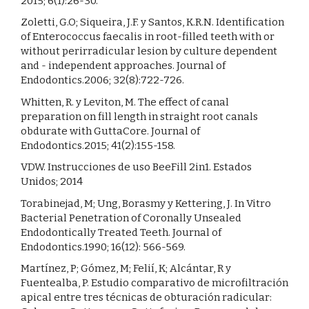
2015; 6(1):26-30.
Zoletti, G.O; Siqueira, J.F. y Santos, K.R.N. Identification
of Enterococcus faecalis in root-filled teeth with or
without perirradicular lesion by culture dependent
and - independent approaches. Journal of
Endodontics.2006; 32(8):722-726.
Whitten, R. y Leviton, M. The effect of canal
preparation on fill length in straight root canals
obdurate with GuttaCore. Journal of
Endodontics.2015; 41(2):155-158.
VDW. Instrucciones de uso BeeFill 2in1. Estados
Unidos; 2014
Torabinejad, M; Ung, Borasmy y Kettering, J. In Vitro
Bacterial Penetration of Coronally Unsealed
Endodontically Treated Teeth. Journal of
Endodontics.1990; 16(12): 566-569.
Martínez, P; Gómez, M; Felií, K; Alcántar, R y
Fuentealba, P. Estudio comparativo de microfiltración
apical entre tres técnicas de obturación radicular: