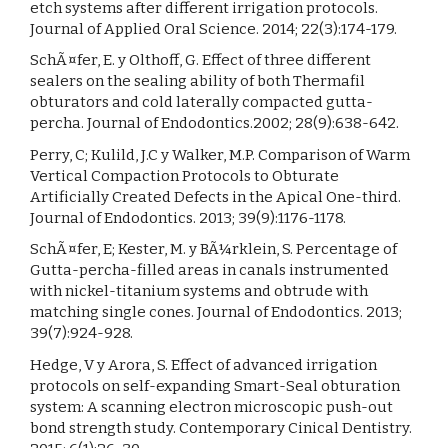
etch systems after different irrigation protocols.
Journal of Applied Oral Science. 2014; 22(3):174-179.
SchÃ¤fer, E. y Olthoff, G. Effect of three different
sealers on the sealing ability of both Thermafil
obturators and cold laterally compacted gutta-
percha. Journal of Endodontics.2002; 28(9):638-642.
Perry, C; Kulild, J.C y Walker, M.P. Comparison of Warm
Vertical Compaction Protocols to Obturate
Artificially Created Defects in the Apical One-third.
Journal of Endodontics. 2013; 39(9):1176-1178.
SchÃ¤fer, E; Kester, M. y BÃ¼rklein, S. Percentage of
Gutta-percha-filled areas in canals instrumented
with nickel-titanium systems and obtrude with
matching single cones. Journal of Endodontics. 2013;
39(7):924-928.
Hedge, V y Arora, S. Effect of advanced irrigation
protocols on self-expanding Smart-Seal obturation
system: A scanning electron microscopic push-out
bond strength study. Contemporary Cinical Dentistry.