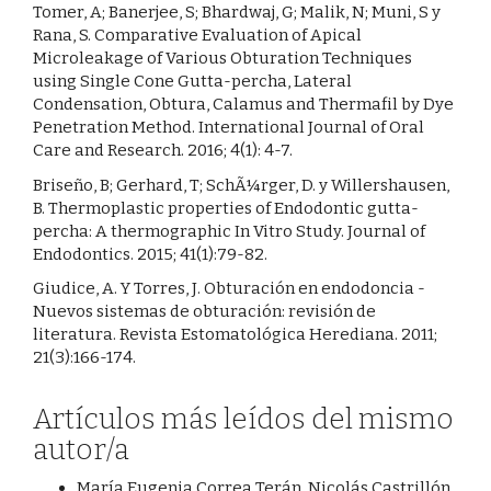
Tomer, A; Banerjee, S; Bhardwaj, G; Malik, N; Muni, S y
Rana, S. Comparative Evaluation of Apical
Microleakage of Various Obturation Techniques
using Single Cone Gutta-percha, Lateral
Condensation, Obtura, Calamus and Thermafil by Dye
Penetration Method. International Journal of Oral
Care and Research. 2016; 4(1): 4-7.
Briseño, B; Gerhard, T; SchÃ¼rger, D. y Willershausen,
B. Thermoplastic properties of Endodontic gutta-
percha: A thermographic In Vitro Study. Journal of
Endodontics. 2015; 41(1):79-82.
Giudice, A. Y Torres, J. Obturación en endodoncia -
Nuevos sistemas de obturación: revisión de
literatura. Revista Estomatológica Herediana. 2011;
21(3):166-174.
Artículos más leídos del mismo
autor/a
María Eugenia Correa Terán, Nicolás Castrillón