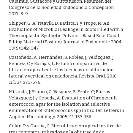
Calamus, Guttacore y Guttafusion. Resumen del
Congreso de la Sociedad Endodoncia Concepción.
2017; 8-9.
Shipper, G; Ã˜rstavik, D; Batista, F y Trope, M. An
Evaluation of Microbial Leakage in Roots Filled with a
Thermoplastic Synthetic Polymer-Based Root Canal
Filling Material (Epsilon). Journal of Endodontic.2004;
30(5):342-347.
Castañeda, A; Hernández, S; Robles, J; Velázquez, J;
Benitez, C y Barajas, L. Estudio comparativo de
filtración apical entre las técnicas de obturación
lateral y vertical en endodoncia. Revista Oral. 2010;
11(33): 573-576.
Miranda, J; Franco, C; Vásquez, B; Fente, C; Barros-
Velázquez; J y Cepeda, A. Evaluation of Chromocult
enterococci agar for the isolation and selective
enumeration of Enterococcus spp in broiler. Letters in
Applied Microbiology. 2005; 41: 153-156.
Colán, P. y García, C. Microfiltración apical in vitro de
tres cementos utilizados en la obturación de