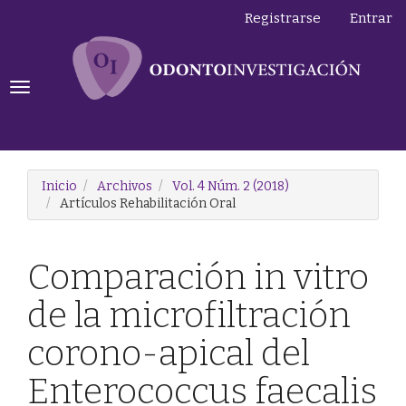
Navegación
Registrarse
Entrar
principal
Contenido
principal
Barra
Toggle
lateral
navigation
Inicio
Archivos
Vol. 4 Núm. 2 (2018)
Artículos Rehabilitación Oral
Comparación in vitro
de la microfiltración
corono-apical del
Enterococcus faecalis