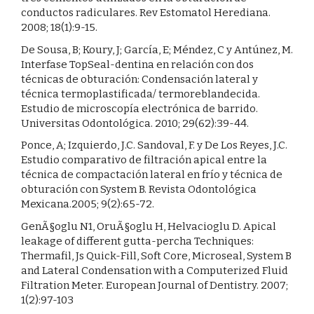
conductos radiculares. Rev Estomatol Herediana.
2008; 18(1):9-15.
De Sousa, B; Koury, J; García, E; Méndez, C y Antúnez, M.
Interfase TopSeal-dentina en relación con dos
técnicas de obturación: Condensación lateral y
técnica termoplastificada/ termoreblandecida.
Estudio de microscopía electrónica de barrido.
Universitas Odontológica. 2010; 29(62):39-44.
Ponce, A; Izquierdo, J.C. Sandoval, F. y De Los Reyes, J.C.
Estudio comparativo de filtración apical entre la
técnica de compactación lateral en frío y técnica de
obturación con System B. Revista Odontológica
Mexicana.2005; 9(2):65-72.
GenÃ§oglu N1, OruÃ§oglu H, Helvacioglu D. Apical
leakage of different gutta-percha Techniques:
Thermafil, Js Quick-Fill, Soft Core, Microseal, System B
and Lateral Condensation with a Computerized Fluid
Filtration Meter. European Journal of Dentistry. 2007;
1(2):97-103