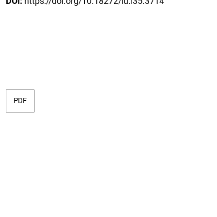
DOI:
https://doi.org/10.18272/iu.i35.3714
PDF