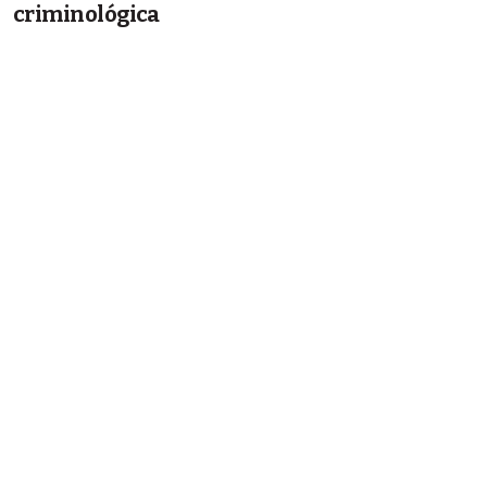
criminológica
DOI:
https://doi.org/10.18272/iu.i35.3725
PDF