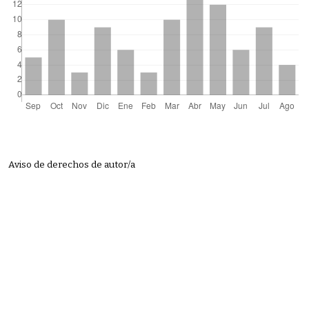
Aviso de derechos de autor/a
Cómo citar
Vaquer Aloy, A. (2017). El contrato de mantenimiento en el nuevo
derecho contractual europeo y en el derecho español.
Iuris Dictio
,
19
.
https://doi.org/10.18272/iu.v19i19.903
Más formatos de cita