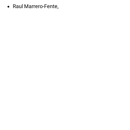
Raul Marrero-Fente,
El pensamiento iusfilosófico de Ignacio
Agramonte y Loynaz: concepciones sobre
Derecho Administrativo
,
Iuris Dictio: Núm. 29 (2022)