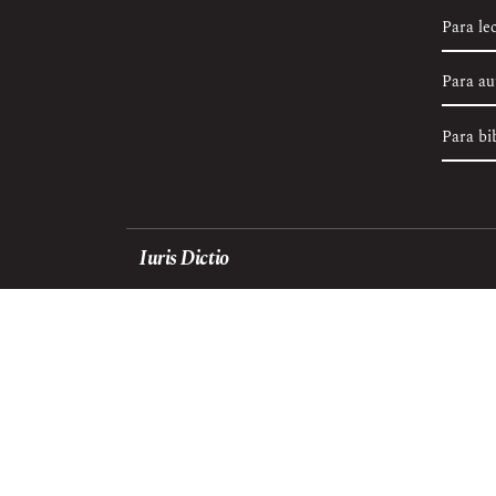
Para le
Para au
Para bi
Iuris Dictio
Revista académica de derecho publicada por USFQ
PRESS, casa editorial de la Universidad San Franci
de Quito USFQ.
ISSN (electrónico): 2528-7834
ISSN (impreso): 1390-6402
Esta revista se publica bajo una Licencia
Creative Co
científica.
Editorial: USFQ PRESS