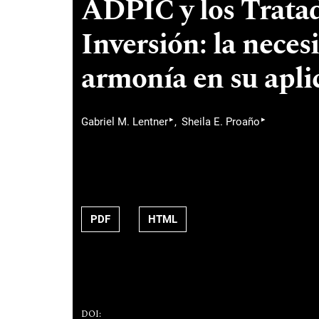
ADPIC y los Tratad
Inversión: la nece
armonía en su apli
▸
▸
Gabriel M. Lentner
Sheila E. Proaño
PDF
HTML
DOI: