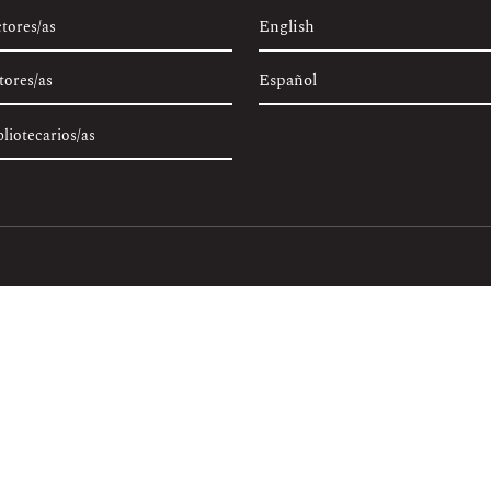
English
ctores/as
Español
tores/as
bliotecarios/as
Contacto editorial:
revistaiurisdictio@usfq.edu.ec
Ho
sco
Enlace permanente:
https://revistas.usfq.edu.ec/index.php/iurisdictio
mmons Attribution 4.0 (CC BY 4.0)
con el fin de contribuir a la visibil