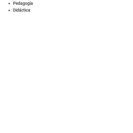
Pedagogía
Didáctica
Descargas
Derechos de autor 2026 Eddy María De la Guerra Zúñiga