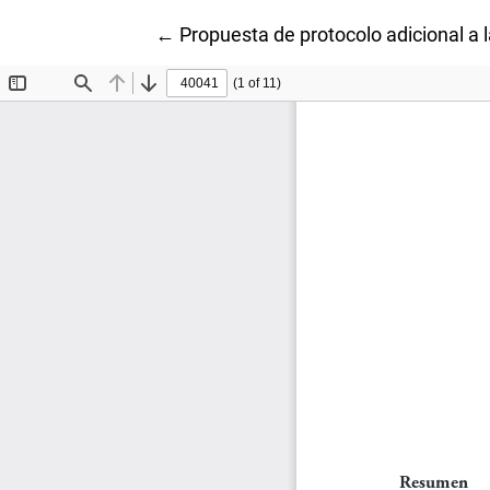
Volver a los detalles del artículo
←
Propuesta de protocolo adicional a 