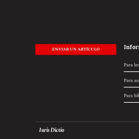
Info
ENVIAR UN ARTÍCULO
Para le
Para au
Para bi
Iuris Dictio