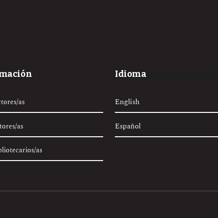
rmación
Idioma
English
ctores/as
Español
tores/as
bliotecarios/as