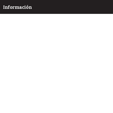
Información
Para lectores/as
Para autores/as
Para bibliotecarios/as
Idioma
English
Español
DOI gestionados por: Crossref