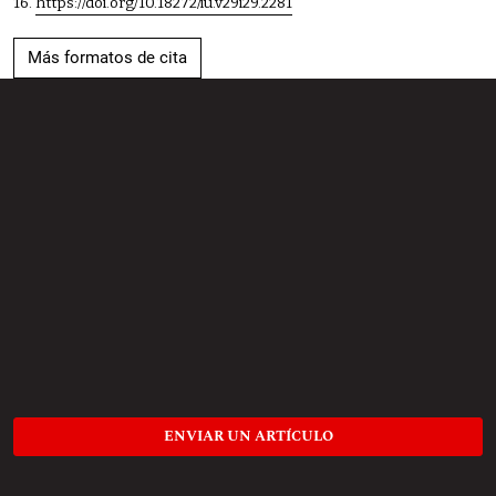
16.
https://doi.org/10.18272/iu.v29i29.2281
Más formatos de cita
ENVIAR UN ARTÍCULO