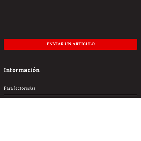
ENVIAR UN ARTÍCULO
Información
Para lectores/as
Para autores/as
Para bibliotecarios/as