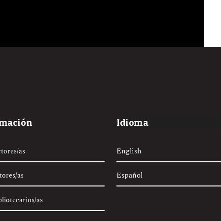
rmación
Idioma
English
ctores/as
Español
tores/as
bliotecarios/as