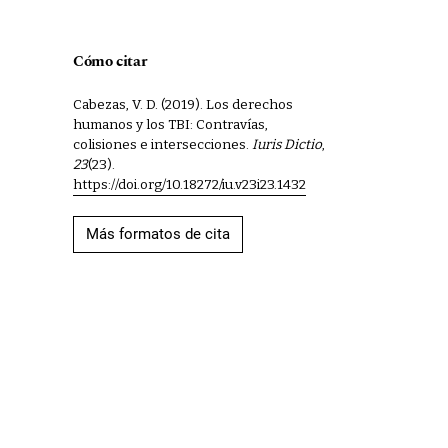
Cómo citar
Cabezas, V. D. (2019). Los derechos
humanos y los TBI: Contravías,
colisiones e intersecciones.
Iuris Dictio
,
23
(23).
https://doi.org/10.18272/iu.v23i23.1432
Más formatos de cita