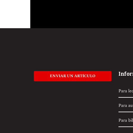
Info
ENVIAR UN ARTÍCULO
Para le
Para au
Para bi