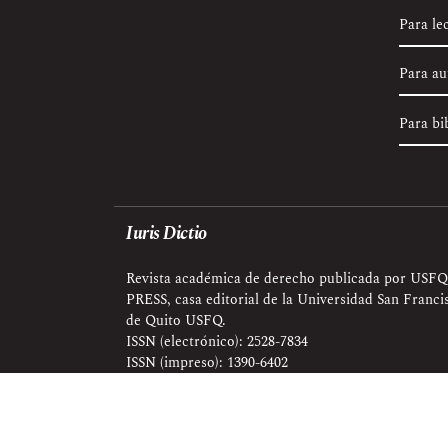
Para le
Para au
Para bi
Iuris Dictio
Revista académica de derecho publicada por USFQ
PRESS, casa editorial de la Universidad San Franci
de Quito USFQ.
ISSN (electrónico): 2528-7834
ISSN (impreso): 1390-6402
Esta revista se publica bajo una Licencia
Creative Co
científica.
Editorial: USFQ PRESS