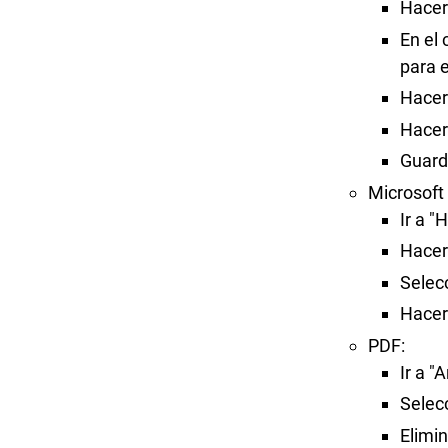
Hacer
En el 
para e
Hacer 
Hacer 
Guard
Microsoft
Ir a "
Hacer
Selecc
Hacer 
PDF:
Ir a "
Selec
Elimi