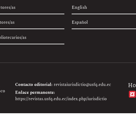
English
ctores/as
Español
tores/as
bliotecarios/as
Contacto editorial:
revistaiurisdictio@usfq.edu.ec
Ho
sco
Enlace permanente:
https://revistas.usfq.edu.ec/index.php/iurisdictio
mmons Attribution 4.0 (CC BY 4.0)
con el fin de contribuir a la visibil