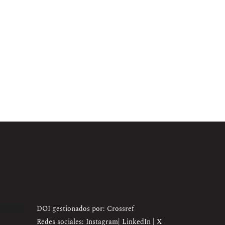
DOI gestionados por: Crossref
Redes sociales:
Instagram
|
LinkedIn
|
X