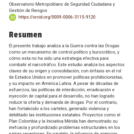
Observatorio Metropolitano de Seguridad Ciudadana y
principal
Gestión de Riesgos
https://orcid.org/0009-0006-3115-9120
del
artículo
Resumen
El presente trabajo analiza a la Guerra contra las Drogas
como un mecanismo de control político y burocrático, y
cómo esta no ha sido una estrategia efectiva para
combatir el narcotráfco. Este estudio analiza los aspectos
claves de su origen y consolidación, con énfasis en el rol
de Estados Unidos en promover políticas prohibicionistas,
y su impacto en América Latina. A pesar de décadas de
esfuerzos, las políticas de interdicción, erradicación e
inyección de capital para el desarrollo, no han logrado
reducir la oferta y demanda de drogas. Por el contrario,
han fortalecido a los carteles, generado violencia y
debilitado las instituciones estatales. Proyectos como el
Plan Colombia y la Iniciativa Mérida han demostrado su
inefcacia y profundizado problemas estructurales en los
países receptores. En paralelo, la infuencia de agencias