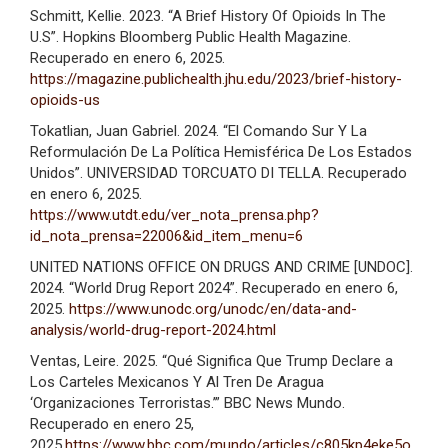
Schmitt, Kellie. 2023. “A Brief History Of Opioids In The
U.S”. Hopkins Bloomberg Public Health Magazine.
Recuperado en enero 6, 2025.
https://magazine.publichealth.jhu.edu/2023/brief-history-
opioids-us
Tokatlian, Juan Gabriel. 2024. “El Comando Sur Y La
Reformulación De La Política Hemisférica De Los Estados
Unidos”. UNIVERSIDAD TORCUATO DI TELLA. Recuperado
en enero 6, 2025.
https://www.utdt.edu/ver_nota_prensa.php?
id_nota_prensa=22006&id_item_menu=6
UNITED NATIONS OFFICE ON DRUGS AND CRIME [UNDOC].
2024. “World Drug Report 2024”. Recuperado en enero 6,
2025.
https://www.unodc.org/unodc/en/data-and-
analysis/world-drug-report-2024.html
Ventas, Leire. 2025. “Qué Significa Que Trump Declare a
Los Carteles Mexicanos Y Al Tren De Aragua
‘Organizaciones Terroristas.’” BBC News Mundo.
Recuperado en enero 25,
2025.
https://www.bbc.com/mundo/articles/c805kp4eke5o