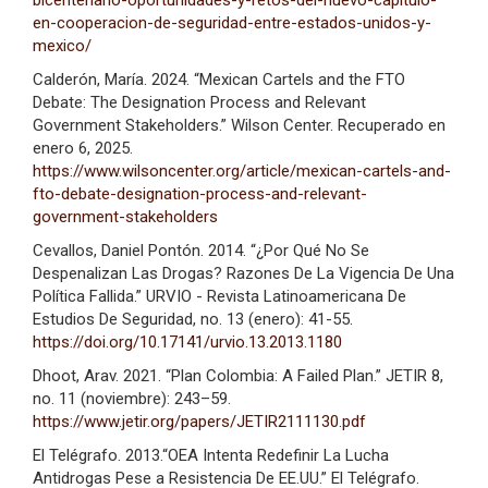
en-cooperacion-de-seguridad-entre-estados-unidos-y-
mexico/
Calderón, María. 2024. “Mexican Cartels and the FTO
Debate: The Designation Process and Relevant
Government Stakeholders.” Wilson Center. Recuperado en
enero 6, 2025.
https://www.wilsoncenter.org/article/mexican-cartels-and-
fto-debate-designation-process-and-relevant-
government-stakeholders
Cevallos, Daniel Pontón. 2014. “¿Por Qué No Se
Despenalizan Las Drogas? Razones De La Vigencia De Una
Política Fallida.” URVIO - Revista Latinoamericana De
Estudios De Seguridad, no. 13 (enero): 41-55.
https://doi.org/10.17141/urvio.13.2013.1180
Dhoot, Arav. 2021. “Plan Colombia: A Failed Plan.” JETIR 8,
no. 11 (noviembre): 243–59.
https://www.jetir.org/papers/JETIR2111130.pdf
El Telégrafo. 2013.“OEA Intenta Redefinir La Lucha
Antidrogas Pese a Resistencia De EE.UU.” El Telégrafo.