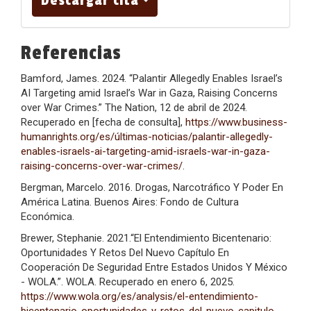
Descargar cita
Referencias
Bamford, James. 2024. “Palantir Allegedly Enables Israel’s
AI Targeting amid Israel’s War in Gaza, Raising Concerns
over War Crimes.” The Nation, 12 de abril de 2024.
Recuperado en [fecha de consulta],
https://www.business-
humanrights.org/es/últimas-noticias/palantir-allegedly-
enables-israels-ai-targeting-amid-israels-war-in-gaza-
raising-concerns-over-war-crimes/
.
Bergman, Marcelo. 2016. Drogas, Narcotráfico Y Poder En
América Latina. Buenos Aires: Fondo de Cultura
Económica.
Brewer, Stephanie. 2021.“El Entendimiento Bicentenario:
Oportunidades Y Retos Del Nuevo Capítulo En
Cooperación De Seguridad Entre Estados Unidos Y México
- WOLA.”. WOLA. Recuperado en enero 6, 2025.
https://www.wola.org/es/analysis/el-entendimiento-
bicentenario-oportunidades-y-retos-del-nuevo-capitulo-