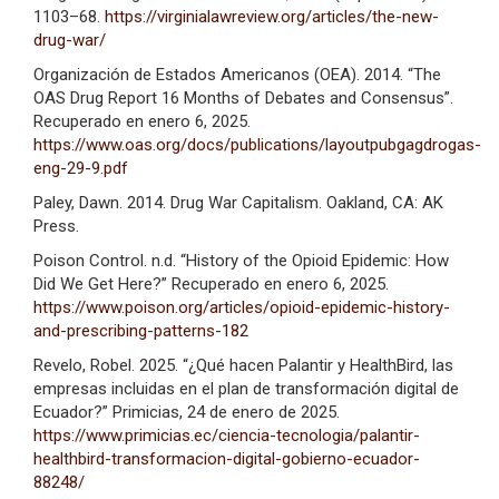
1103–68.
https://virginialawreview.org/articles/the-new-
drug-war/
Organización de Estados Americanos (OEA). 2014. “The
OAS Drug Report 16 Months of Debates and Consensus”.
Recuperado en enero 6, 2025.
https://www.oas.org/docs/publications/layoutpubgagdrogas-
eng-29-9.pdf
Paley, Dawn. 2014. Drug War Capitalism. Oakland, CA: AK
Press.
Poison Control. n.d. “History of the Opioid Epidemic: How
Did We Get Here?” Recuperado en enero 6, 2025.
https://www.poison.org/articles/opioid-epidemic-history-
and-prescribing-patterns-182
Revelo, Robel. 2025. “¿Qué hacen Palantir y HealthBird, las
empresas incluidas en el plan de transformación digital de
Ecuador?” Primicias, 24 de enero de 2025.
https://www.primicias.ec/ciencia-tecnologia/palantir-
healthbird-transformacion-digital-gobierno-ecuador-
88248/