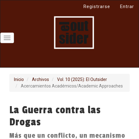
Navegación
Registrarse
Entrar
principal
Contenido
principal
Barra
lateral
Toggle
navigation
Inicio
Archivos
Vol. 10 (2025): El Outsider
Acercamientos Académicos/Academic Approaches
La Guerra contra las
Drogas
Más que un conflicto, un mecanismo