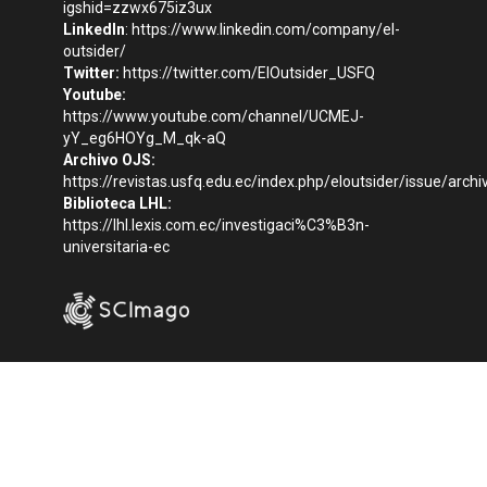
igshid=zzwx675iz3ux
LinkedIn
:
https://www.linkedin.com/company/el-
outsider/
Twitter:
https://twitter.com/ElOutsider_USFQ
Youtube:
https://www.youtube.com/channel/UCMEJ-
yY_eg6HOYg_M_qk-aQ
Archivo OJS:
https://revistas.usfq.edu.ec/index.php/eloutsider/issue/archi
Biblioteca LHL:
https://lhl.lexis.com.ec/investigaci%C3%B3n-
universitaria-ec