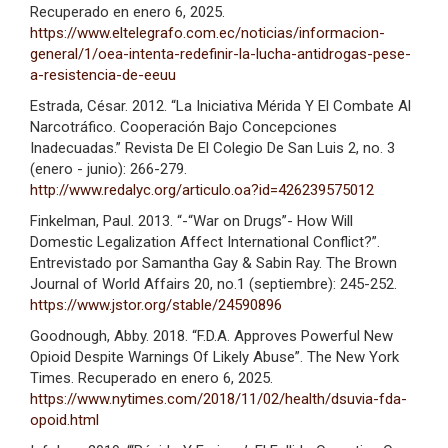
Recuperado en enero 6, 2025.
https://www.eltelegrafo.com.ec/noticias/informacion-
general/1/oea-intenta-redefinir-la-lucha-antidrogas-pese-
a-resistencia-de-eeuu
Estrada, César. 2012. “La Iniciativa Mérida Y El Combate Al
Narcotráfico. Cooperación Bajo Concepciones
Inadecuadas.” Revista De El Colegio De San Luis 2, no. 3
(enero - junio): 266-279.
http://www.redalyc.org/articulo.oa?id=426239575012
Finkelman, Paul. 2013. “-“War on Drugs”- How Will
Domestic Legalization Affect International Conflict?”.
Entrevistado por Samantha Gay & Sabin Ray. The Brown
Journal of World Affairs 20, no.1 (septiembre): 245-252.
https://www.jstor.org/stable/24590896
Goodnough, Abby. 2018. “F.D.A. Approves Powerful New
Opioid Despite Warnings Of Likely Abuse”. The New York
Times. Recuperado en enero 6, 2025.
https://www.nytimes.com/2018/11/02/health/dsuvia-fda-
opoid.html