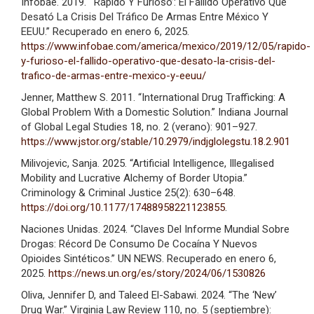
Infobae. 2019. “‘Rápido Y Furioso’: El Fallido Operativo Que
Desató La Crisis Del Tráfico De Armas Entre México Y
EEUU.” Recuperado en enero 6, 2025.
https://www.infobae.com/america/mexico/2019/12/05/rapido-
y-furioso-el-fallido-operativo-que-desato-la-crisis-del-
trafico-de-armas-entre-mexico-y-eeuu/
Jenner, Matthew S. 2011. “International Drug Trafficking: A
Global Problem With a Domestic Solution.” Indiana Journal
of Global Legal Studies 18, no. 2 (verano): 901–927.
https://www.jstor.org/stable/10.2979/indjglolegstu.18.2.901
Milivojevic, Sanja. 2025. “Artificial Intelligence, Illegalised
Mobility and Lucrative Alchemy of Border Utopia.”
Criminology & Criminal Justice 25(2): 630–648.
https://doi.org/10.1177/17488958221123855
.
Naciones Unidas. 2024. “Claves Del Informe Mundial Sobre
Drogas: Récord De Consumo De Cocaína Y Nuevos
Opioides Sintéticos.” UN NEWS. Recuperado en enero 6,
2025.
https://news.un.org/es/story/2024/06/1530826
Oliva, Jennifer D, and Taleed El-Sabawi. 2024. “The ‘New’
Drug War.” Virginia Law Review 110, no. 5 (septiembre):