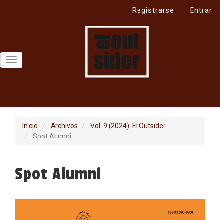
Navegación
Registrarse
Entrar
principal
Contenido
principal
Barra
lateral
Toggle
navigation
Inicio
Archivos
Vol. 9 (2024): El Outsider
Spot Alumni
Spot Alumni
Barra