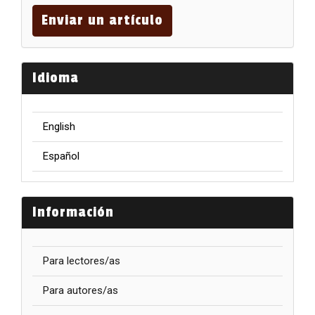
un
Enviar un artículo
artículo
Idioma
English
Español
Información
Para lectores/as
Para autores/as