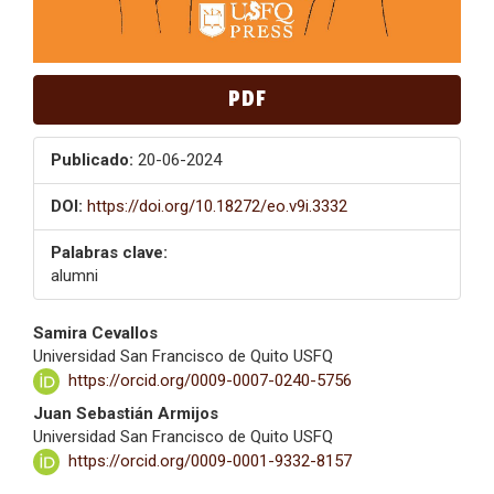
PDF
Publicado:
20-06-2024
DOI:
https://doi.org/10.18272/eo.v9i.3332
Palabras clave:
alumni
Contenido
Samira Cevallos
Universidad San Francisco de Quito USFQ
principal
https://orcid.org/0009-0007-0240-5756
del
Juan Sebastián Armijos
Universidad San Francisco de Quito USFQ
artículo
https://orcid.org/0009-0001-9332-8157