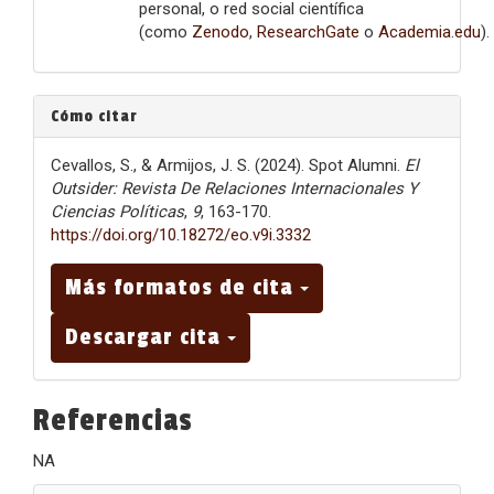
personal, o red social científica
(como
Zenodo
,
ResearchGate
o
Academia.edu
).
Cómo citar
Cevallos, S., & Armijos, J. S. (2024). Spot Alumni.
El
Outsider: Revista De Relaciones Internacionales Y
Ciencias Políticas
,
9
, 163-170.
https://doi.org/10.18272/eo.v9i.3332
Más formatos de cita
Descargar cita
Referencias
NA
Enviar