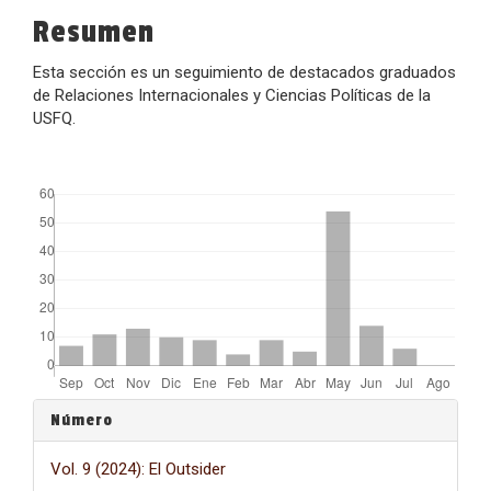
Resumen
Esta sección es un seguimiento de destacados graduados
de Relaciones Internacionales y Ciencias Políticas de la
USFQ.
##plugins.themes.bootstrap3.displayStats.downloads##
Detalles
Número
del
Vol. 9 (2024): El Outsider
artículo