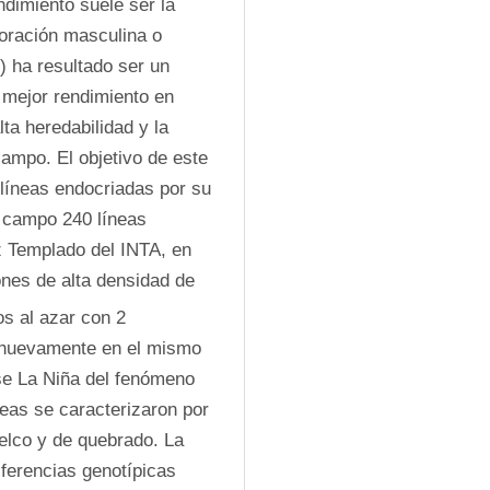
ndimiento suele ser la 
loración masculina o 
) ha resultado ser un 
 mejor rendimiento en 
a heredabilidad y la 
ampo. El objetivo de este 
 líneas endocriadas por su 
a campo 240 líneas 
 Templado del INTA, en 
es de alta densidad de 
s al azar con 2 
 nuevamente en el mismo 
se La Niña del fenómeno 
eas se caracterizaron por 
lco y de quebrado. La 
ferencias genotípicas 