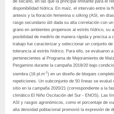
de secano, en las que la principal limitante para el re
disponibilidad hídrica. En maíz, el intervalo entre la f
antesis y la floración femenina o 
silking
 (ASI, en días
rasgo secundario útil dada su alta correlación con un
grano en ambientes propensos al estrés hídrico, su alt
posibilidad de medirlo de manera rápida y precisa a c
trabajo fue caracterizar y seleccionar un conjunto de
tolerancia al estrés hídrico. Para ello, se evaluaron 
pertenecientes al Programa de Mejoramiento de Maíz
Pergamino durante la campaña 2019/20 bajo condicion
-2
siembra (16 pl.m
) en un diseño de bloques completo
repeticiones. Un subconjunto de 50 líneas se evaluó
sitio en la campaña 2020/21 (correspondiente a la fa
climático El Niño Oscilación del Sur - ENOS). Las lín
ASI y rasgos agronómicos, como el porcentaje de vue
alta densidad poblacional promovió la expresión de di