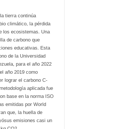
 tierra continúa 
o climático, la pérdida 
e los ecosistemas. Una 
lla de carbono que 
iones educativas. Esta 
ono de la Universidad 
zuela, para el año 2022 
el año 2019 como 
r lograr el carbono C-
 metodología aplicada fue 
con base en la norma ISO 
s emitidas por World 
n que, la huella de 
yósus emisiones casi un 
 kg CO2 