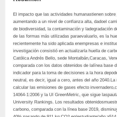
El impacto que las actividades humanastienen sobre la
aumentando a un nivel de confianza alta, dadoel cambi
de biodiversidad, la contaminación y ladegradación d
de las formas más utilizadas paraevaluarlo, es la hue
recientemente ha sido aplicada enempresas e instituc
investigación consistió en actualizarla huella de carb
Católica Andrés Bello, sede Montalbán,Caracas, Vene
comparada con los datos obtenidos de lalínea base d
indicador para la toma de decisiones a la hora depode
neutral, es decir, igual a cero, antes del año 2040.La
calcular las emisiones de gases efecto invernadero,
14064-1:2006 y la UI GreenMetric, que sigue laspauta
University Rankings. Los resultados obtenidosmuestra
carbono, comparada con la línea base 2019, disminu
40% pasando de 911 kg CO2 eq/estudiante/año a514