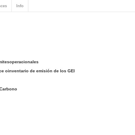
nces
Info
ímitesoperacionales
nce oinventario de emisión de los GEI
e Carbono