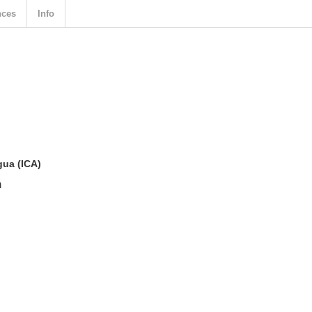
nces
Info
gua (ICA)
n