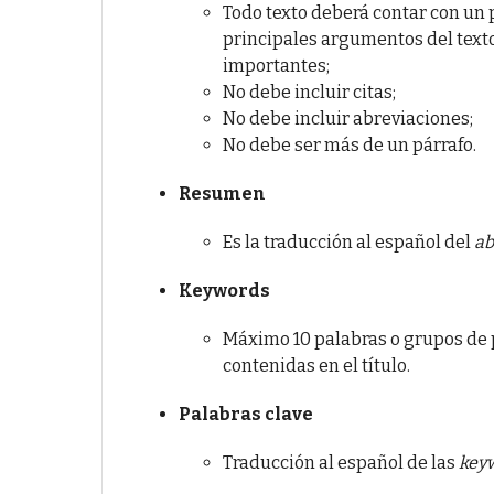
Todo texto deberá contar con un 
principales argumentos del texto
importantes;
No debe incluir citas;
No debe incluir abreviaciones;
No debe ser más de un párrafo.
Resumen
Es la traducción al español del
ab
Keywords
Máximo 10 palabras o grupos de p
contenidas en el título.
Palabras clave
Traducción al español de las
key