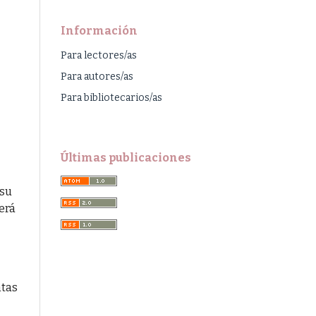
Información
Para lectores/as
Para autores/as
Para bibliotecarios/as
Últimas publicaciones
 su
erá
ntas