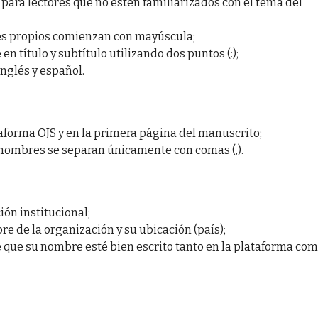
para lectores que no estén familiarizados con el tema del
es propios comienzan con mayúscula;
en título y subtítulo utilizando dos puntos (:);
inglés y español.
aforma OJS y en la primera página del manuscrito;
 nombres se separan únicamente con comas (,).
ión institucional;
re de la organización y su ubicación (país);
 que su nombre esté bien escrito tanto en la plataforma co