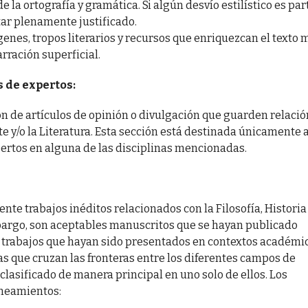
la ortografía y gramática. Si algún desvío estilístico es par
star plenamente justificado.
genes, tropos literarios y recursos que enriquezcan el texto 
rración superficial.
s de expertos:
ión de artículos de opinión o divulgación que guarden relació
Arte y/o la Literatura. Esta sección está destinada únicamente 
pertos en alguna de las disciplinas mencionadas.
te trabajos inéditos relacionados con la Filosofía, Historia
embargo, son aceptables manuscritos que se hayan publicado
 o trabajos que hayan sido presentados en contextos académi
as que cruzan las fronteras entre los diferentes campos de
clasificado de manera principal en uno solo de ellos. Los
ineamientos: