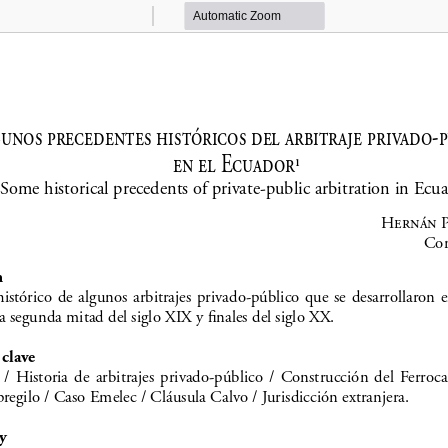
Zoom
Zoom
Out
In
unos precedentes históricos del arbitraje privado-p
en el Ecuador
1
Some historical precedents of private-public arbitration in Ecu
Hernán P
Cor
n
histórico  de  algunos  arbitrajes  privado-público  que  se  desarrollaron  e
a segunda mitad del siglo XIX y finales del siglo XX. 
 clave
 /  Historia  de  arbitrajes  privado-público  /  Construcción  del  Ferrocarri
egilo / Caso Emelec / Cláusula Calvo / Jurisdicción extranjera.
y 