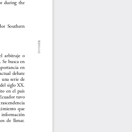
or
during  the  
dor  Southern  
  arbitraje  o  
DOSSIER
. Se busca en 
mportancia  en  
actual  debate  
 una serie de 
del siglo XX. 
o  en  el  país  
 Ecuador tuvo 
 trascendencia 
ocimiento  que  
r información 
os  de  llenar. 