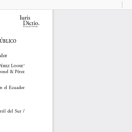
Current
Presentation
Open
Print
Download
To
View
Mode
úblico  
ador
érez Loose
2
onel & Pérez
n  el  Ecuador  
l  del  Sur  /  