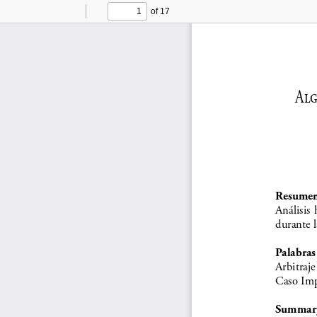
of 17
Toggle
Find
Previous
Next
Sidebar
Alg
Resume
Análisis  
durante l
Palabras
Arbitraje 
Caso Impr
Summar