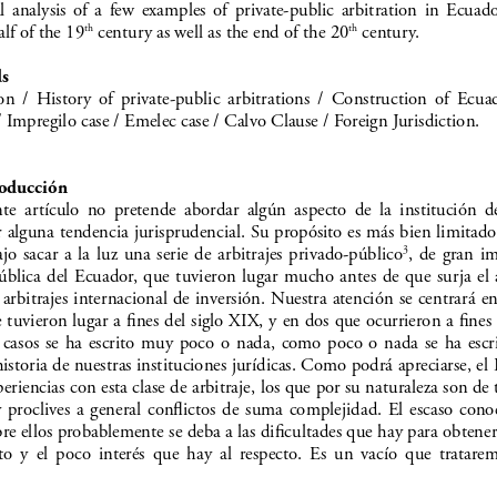
  analysis  of  a  few  examples  of  private-public  arbitration  in  Ecuad
lf of the 19
 century as well as the end of the 20
 century. 
th
th
s
on  /  History  of  private-public  arbitrations  /  Construction  of  Ecua
 Impregilo case / Emelec case / Calvo Clause / Foreign Jurisdiction. 
roducción
te  artículo  no  pretende  abordar  algún  aspecto  de  la  institución  del
 alguna tendencia jurisprudencial. Su propósito es más bien limitado
ajo  sacar  a  la  luz  una  serie  de  arbitrajes  privado-público
,  de  gran  i
3
pública  del  Ecuador,  que  tuvieron  lugar  mucho  antes  de  que  surja  el  
 arbitrajes internacional de inversión. Nuestra atención se centrará en
 tuvieron lugar a fines del siglo XIX, y en dos que ocurrieron a fines 
 casos  se  ha  escrito  muy  poco  o  nada,  como  poco  o  nada  se  ha  escrit
historia de nuestras instituciones jurídicas. Como podrá apreciarse, el
periencias con esta clase de arbitraje, los que por su naturaleza son de
  proclives  a  general  conflictos  de  suma  complejidad.  El  escaso  con
bre ellos probablemente se deba a las dificultades que hay para obtene
to  y  el  poco  interés  que  hay  al  respecto.  Es  un  vacío  que  tratarem