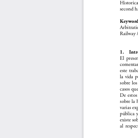
Historical
second ha
Keyword
Arbitrati
Railway /
1. 
Int
El  presen
comentar
este  trab
la  vida  
sobre los
casos que
De  estos 
sobre la 
varias ex
pública  y
existe so
al  respec