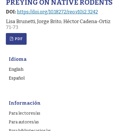
PREYING ON NATIVE RODENTS
DOI:
https://doi.org/10.18272/reo.v10i2.3242
Lisa Brunetti, Jorge Brito, Héctor Cadena-Ortiz
71-73
PDF
Idioma
English
Español
Información
Para lectores/as
Para autores/as
Para bibliotecarios/as