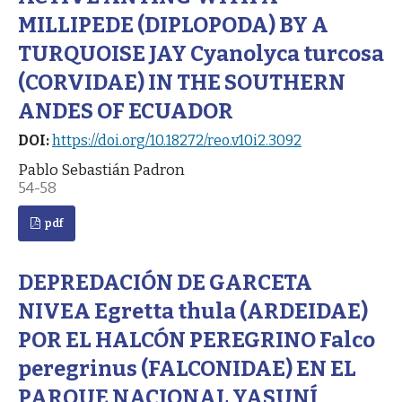
MILLIPEDE (DIPLOPODA) BY A
TURQUOISE JAY Cyanolyca turcosa
(CORVIDAE) IN THE SOUTHERN
ANDES OF ECUADOR
DOI:
https://doi.org/10.18272/reo.v10i2.3092
Pablo Sebastián Padron
54-58
pdf
DEPREDACIÓN DE GARCETA
NIVEA Egretta thula (ARDEIDAE)
POR EL HALCÓN PEREGRINO Falco
peregrinus (FALCONIDAE) EN EL
PARQUE NACIONAL YASUNÍ,