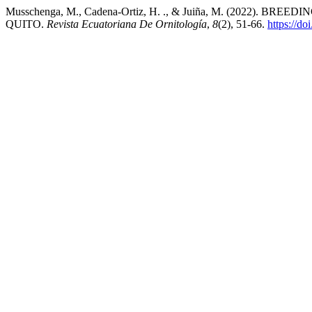
Musschenga, M., Cadena-Ortiz, H. ., & Juiña, M. (2022). B
QUITO.
Revista Ecuatoriana De Ornitología
,
8
(2), 51-66.
https://do