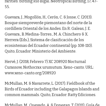
rarities: birding Río Bigal. Neotropical Birding, 17, 47-
55.
Guevara, J., Mogollón, H., Cerón, C. & Josse, C. (2013).
Bosque siempreverde piemontano del norte de la
cordillera Oriental de los Andes. En R. Galeas, J. E.
Guevara., B. Medina-Torres., M. A. Chinchero & X.
Herrera (Eds.), Sistema de clasificación de los
ecosistemas del Ecuador continental (pp. 108-110).
Quito, Ecuador: Ministerio del Ambiente.
Hervé, J. (2018, Febrero 7) XC 208920 Nocturnal
Curassow, Nothocrax urumutum. Xeno-canto. URL:
www.xeno-canto.org/208920
McMullan, M. & Navarrete, L. (2017). Fieldbook of the
Birds of Ecuador including the Galapagos Islands and
common mammals. Quito, Ecuador: Ratty Ediciones.
McMullan, M., Quevedo, A. & Donegan, T. (2011). Guía de