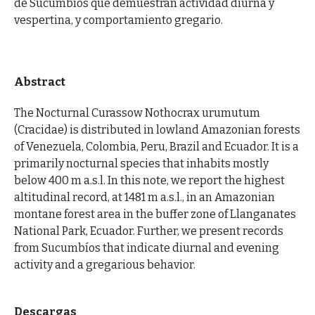
de Sucumbíos que demuestran actividad diurna y
vespertina, y comportamiento gregario.
Abstract
The Nocturnal Curassow Nothocrax urumutum
(Cracidae) is distributed in lowland Amazonian forests
of Venezuela, Colombia, Peru, Brazil and Ecuador. It is a
primarily nocturnal species that inhabits mostly
below 400 m a.s.l. In this note, we report the highest
altitudinal record, at 1481 m a.s.l., in an Amazonian
montane forest area in the buffer zone of Llanganates
National Park, Ecuador. Further, we present records
from Sucumbíos that indicate diurnal and evening
activity and a gregarious behavior.
Descargas