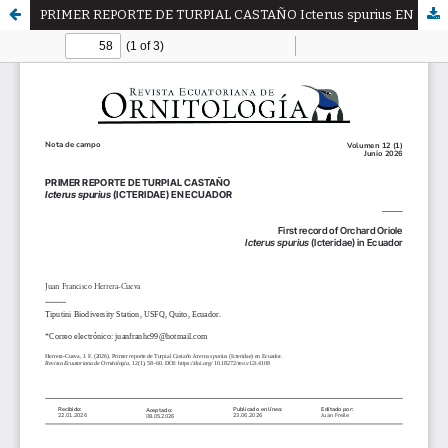
PRIMER REPORTE DE TURPIAL CASTAÑO Icterus spurius EN ECUADOR