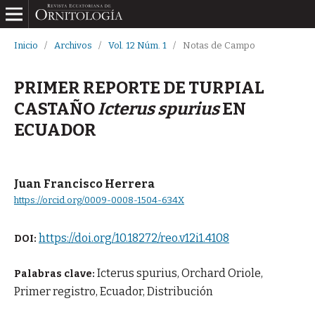
Inicio
/
Archivos
/
Vol. 12 Núm. 1
/
Notas de Campo
PRIMER REPORTE DE TURPIAL
CASTAÑO
Icterus spurius
EN
ECUADOR
Juan Francisco Herrera
https://orcid.org/0009-0008-1504-634X
https://doi.org/10.18272/reo.v12i1.4108
DOI:
Icterus spurius, Orchard Oriole,
Palabras clave:
Primer registro, Ecuador, Distribución