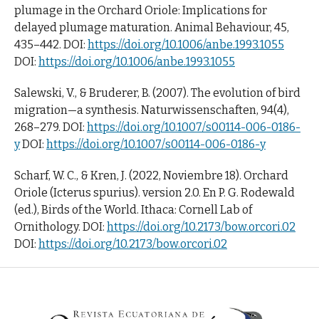
plumage in the Orchard Oriole: Implications for
delayed plumage maturation. Animal Behaviour, 45,
435–442. DOI:
https://doi.org/10.1006/anbe.1993.1055
DOI:
https://doi.org/10.1006/anbe.1993.1055
Salewski, V., & Bruderer, B. (2007). The evolution of bird
migration—a synthesis. Naturwissenschaften, 94(4),
268–279. DOI:
https://doi.org/10.1007/s00114-006-0186-
y
DOI:
https://doi.org/10.1007/s00114-006-0186-y
Scharf, W. C., & Kren, J. (2022, Noviembre 18). Orchard
Oriole (Icterus spurius). version 2.0. En P. G. Rodewald
(ed.), Birds of the World. Ithaca: Cornell Lab of
Ornithology. DOI:
https://doi.org/10.2173/bow.orcori.02
DOI:
https://doi.org/10.2173/bow.orcori.02