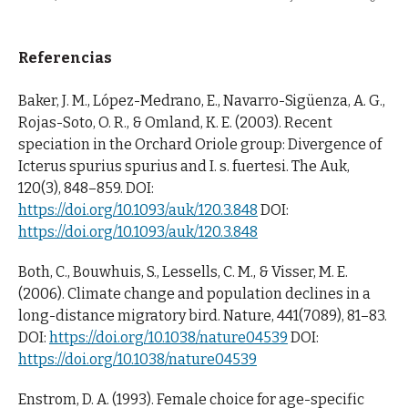
Referencias
Baker, J. M., López-Medrano, E., Navarro-Sigüenza, A. G.,
Rojas-Soto, O. R., & Omland, K. E. (2003). Recent
speciation in the Orchard Oriole group: Divergence of
Icterus spurius spurius and I. s. fuertesi. The Auk,
120(3), 848–859. DOI:
https://doi.org/10.1093/auk/120.3.848
DOI:
https://doi.org/10.1093/auk/120.3.848
Both, C., Bouwhuis, S., Lessells, C. M., & Visser, M. E.
(2006). Climate change and population declines in a
long-distance migratory bird. Nature, 441(7089), 81–83.
DOI:
https://doi.org/10.1038/nature04539
DOI:
https://doi.org/10.1038/nature04539
Enstrom, D. A. (1993). Female choice for age-specific