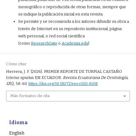
monográfico o reproducirla de otras formas, siempre que
se indique la publicación inicial en esta revista.
Se permite y se recomienda a los autores difundir su obra a
través de Internet en su repositorio institucional, página
web personal, o red social científica
(como
ResearchGate
o
Academia.edu
).
Cómo citar
Herrera, J. F. (2026). PRIMER REPORTE DE TURPIAL CASTAÑO
Icterus spurius EN ECUADOR.
Revista Ecuatoriana De Ornitología
,
12
(1), 58-60.
https://doi.org/10.18272/reo.v12i1.4108
Más formatos de cita
Idioma
English