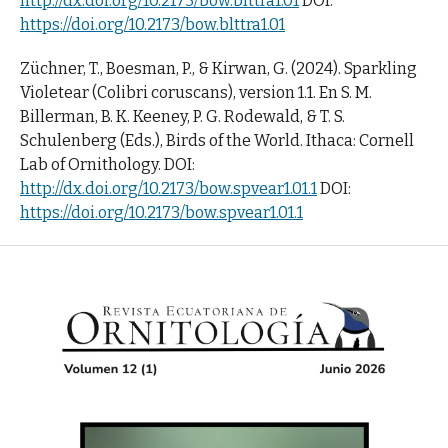
http://dx.doi.org/10.2173/bow.blttra1.01
DOI:
https://doi.org/10.2173/bow.blttra1.01
Züchner, T., Boesman, P., & Kirwan, G. (2024). Sparkling
Violetear (Colibri coruscans), version 1.1. En S. M.
Billerman, B. K. Keeney, P. G. Rodewald, & T. S.
Schulenberg (Eds.), Birds of the World. Ithaca: Cornell
Lab of Ornithology. DOI:
http://dx.doi.org/10.2173/bow.spvear1.01.1
DOI:
https://doi.org/10.2173/bow.spvear1.01.1