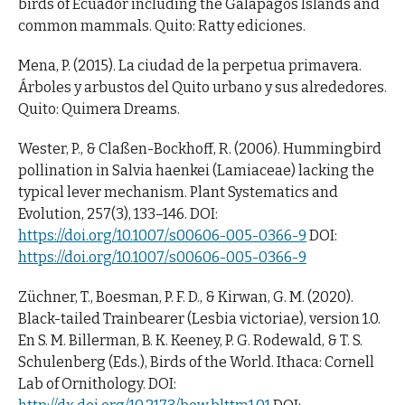
birds of Ecuador including the Galapagos Islands and
common mammals. Quito: Ratty ediciones.
Mena, P. (2015). La ciudad de la perpetua primavera.
Árboles y arbustos del Quito urbano y sus alrededores.
Quito: Quimera Dreams.
Wester, P., & Claßen-Bockhoff, R. (2006). Hummingbird
pollination in Salvia haenkei (Lamiaceae) lacking the
typical lever mechanism. Plant Systematics and
Evolution, 257(3), 133–146. DOI:
https://doi.org/10.1007/s00606-005-0366-9
DOI:
https://doi.org/10.1007/s00606-005-0366-9
Züchner, T., Boesman, P. F. D., & Kirwan, G. M. (2020).
Black-tailed Trainbearer (Lesbia victoriae), version 1.0.
En S. M. Billerman, B. K. Keeney, P. G. Rodewald, & T. S.
Schulenberg (Eds.), Birds of the World. Ithaca: Cornell
Lab of Ornithology. DOI: