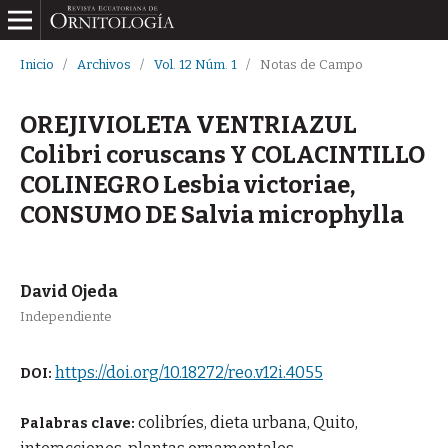
Inicio
/
Archivos
/
Vol. 12 Núm. 1
/
Notas de Campo
OREJIVIOLETA VENTRIAZUL
Colibri coruscans Y COLACINTILLO
COLINEGRO Lesbia victoriae,
CONSUMO DE Salvia microphylla
David Ojeda
Independiente
https://doi.org/10.18272/reo.v12i.4055
DOI:
colibríes, dieta urbana, Quito,
Palabras clave: