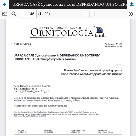
URRACA CAFÉ Cyanocorax morio DEPREDANDO UN SOTERREY DORSIBANDEADO Campylorhynchus zonatus