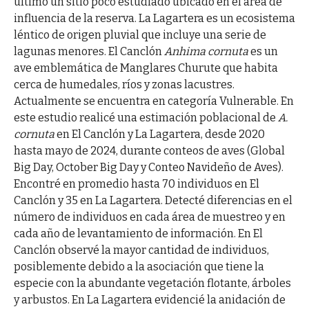
último un sitio poco estudiado ubicado en el área de
influencia de la reserva. La Lagartera es un ecosistema
léntico de origen pluvial que incluye una serie de
lagunas menores. El Canclón
Anhima cornuta
es un
ave emblemática de Manglares Churute que habita
cerca de humedales, ríos y zonas lacustres.
Actualmente se encuentra en categoría Vulnerable. En
este estudio realicé una estimación poblacional de
A.
cornuta
en El Canclón y La Lagartera, desde 2020
hasta mayo de 2024, durante conteos de aves (Global
Big Day, October Big Day y Conteo Navideño de Aves).
Encontré en promedio hasta 70 individuos en El
Canclón y 35 en La Lagartera. Detecté diferencias en el
número de individuos en cada área de muestreo y en
cada año de levantamiento de información. En El
Canclón observé la mayor cantidad de individuos,
posiblemente debido a la asociación que tiene la
especie con la abundante vegetación flotante, árboles
y arbustos. En La Lagartera evidencié la anidación de