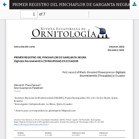
PRIMER REGISTRO DEL PINCHAFLOR DE GARGANTA NEGRA Diglossa brunneiventris (THRAUPIDAE) EN ECUADOR