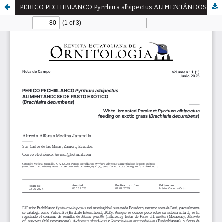
PERICO PECHIBLANCO Pyrrhura albipectus ALIMENTÁNDOSE DE PASTO EXÓTICO (Brachiaira decumbens)