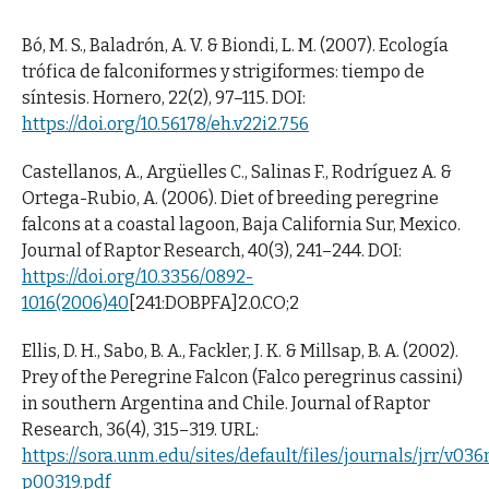
Bó, M. S., Baladrón, A. V. & Biondi, L. M. (2007). Ecología
trófica de falconiformes y strigiformes: tiempo de
síntesis. Hornero, 22(2), 97–115. DOI:
https://doi.org/10.56178/eh.v22i2.756
Castellanos, A., Argüelles C., Salinas F., Rodríguez A. &
Ortega-Rubio, A. (2006). Diet of breeding peregrine
falcons at a coastal lagoon, Baja California Sur, Mexico.
Journal of Raptor Research, 40(3), 241–244. DOI:
https://doi.org/10.3356/0892-
1016(2006)40
[241:DOBPFA]2.0.CO;2
Ellis, D. H., Sabo, B. A., Fackler, J. K. & Millsap, B. A. (2002).
Prey of the Peregrine Falcon (Falco peregrinus cassini)
in southern Argentina and Chile. Journal of Raptor
Research, 36(4), 315–319. URL:
https://sora.unm.edu/sites/default/files/journals/jrr/v03
p00319.pdf