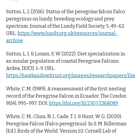
Sutton, L. J. (2016). Status of the peregrine falcon Falco
peregrinus on lundy: breeding ecology and prey
spectrum. Journal of the Lundy Field Society, 5, 49–62.
URL:
https://www.lundy.org.uk/resources/journal-
archive
Sutton, L. J. & Loram, S. W. (2022). Diet specialization in
an insular population of coastal Peregrine Falcons.
Ardea, 110(3), 1–9. URL:
https://hawkandowltrust.org/images/researchpapers/D
White, C. M. (1989). A reassessment of the first nesting
record of the Peregrine Falcon in Ecuador. The Condor,
91(4), 995–997. DOI:
https://doi.org/10.2307/1368089
White, C. M., Clum, N. J., Cade, T. J. & Hunt, W. G. (2020).
Peregrine Falcon (Falco peregrinus). In S. M. Billerman
(Ed.), Birds of the World. Version 1.0. Cornell Lab of