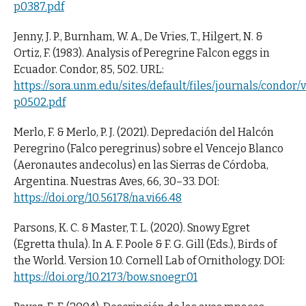
p0387.pdf
Jenny, J. P., Burnham, W. A., De Vries, T., Hilgert, N. &
Ortiz, F. (1983). Analysis of Peregrine Falcon eggs in
Ecuador. Condor, 85, 502. URL:
https://sora.unm.edu/sites/default/files/journals/condo
p0502.pdf
Merlo, F. & Merlo, P. J. (2021). Depredación del Halcón
Peregrino (Falco peregrinus) sobre el Vencejo Blanco
(Aeronautes andecolus) en las Sierras de Córdoba,
Argentina. Nuestras Aves, 66, 30–33. DOI:
https://doi.org/10.56178/na.vi66.48
Parsons, K. C. & Master, T. L. (2020). Snowy Egret
(Egretta thula). In A. F. Poole & F. G. Gill (Eds.), Birds of
the World. Version 1.0. Cornell Lab of Ornithology. DOI:
https://doi.org/10.2173/bow.snoegr.01