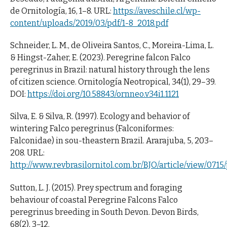
de Ornitología, 16, 1–8. URL:
https://aveschile.cl/wp-
content/uploads/2019/03/pdf/1-8_2018.pdf
Schneider, L. M., de Oliveira Santos, C., Moreira-Lima, L.
& Hingst-Zaher, E. (2023). Peregrine falcon Falco
peregrinus in Brazil: natural history through the lens
of citizen science. Ornitología Neotropical, 34(1), 29–39.
DOI:
https://doi.org/10.58843/ornneo.v34i1.1121
Silva, E. & Silva, R. (1997). Ecology and behavior of
wintering Falco peregrinus (Falconiformes:
Falconidae) in sou-theastern Brazil. Ararajuba, 5, 203–
208. URL:
http://www.revbrasilornitol.com.br/BJO/article/view/0715
Sutton, L. J. (2015). Prey spectrum and foraging
behaviour of coastal Peregrine Falcons Falco
peregrinus breeding in South Devon. Devon Birds,
68(2), 3–12.