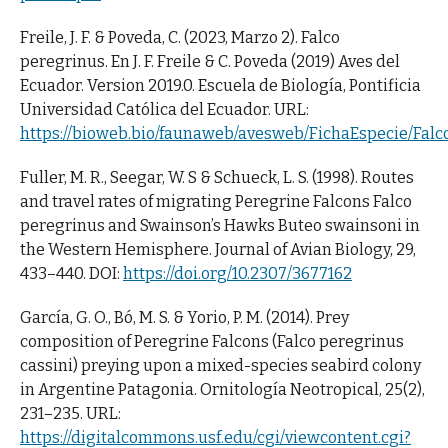
Freile, J. F. & Poveda, C. (2023, Marzo 2). Falco
peregrinus. En J. F. Freile & C. Poveda (2019) Aves del
Ecuador. Version 2019.0. Escuela de Biología, Pontificia
Universidad Católica del Ecuador. URL:
https://bioweb.bio/faunaweb/avesweb/FichaEspecie/Fal
Fuller, M. R., Seegar, W. S & Schueck, L. S. (1998). Routes
and travel rates of migrating Peregrine Falcons Falco
peregrinus and Swainson’s Hawks Buteo swainsoni in
the Western Hemisphere. Journal of Avian Biology, 29,
433–440. DOI:
https://doi.org/10.2307/3677162
García, G. O., Bó, M. S. & Yorio, P. M. (2014). Prey
composition of Peregrine Falcons (Falco peregrinus
cassini) preying upon a mixed-species seabird colony
in Argentine Patagonia. Ornitología Neotropical, 25(2),
231–235. URL:
https://digitalcommons.usf.edu/cgi/viewcontent.cgi?