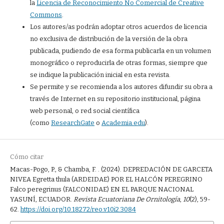
la
Licencia de Reconocimiento No Comercial de Creative
Commons
.
Los autores/as podrán adoptar otros acuerdos de licencia
no exclusiva de distribución de la versión de la obra
publicada, pudiendo de esa forma publicarla en un volumen
monográfico o reproducirla de otras formas, siempre que
se indique la publicación inicial en esta revista.
Se permite y se recomienda a los autores difundir su obra a
través de Internet en su repositorio institucional, página
web personal, o red social científica
(como
ResearchGate
o
Academia.edu
).
Cómo citar
Macas-Pogo, P., & Chamba, F. . (2024). DEPREDACIÓN DE GARCETA
NIVEA Egretta thula (ARDEIDAE) POR EL HALCÓN PEREGRINO
Falco peregrinus (FALCONIDAE) EN EL PARQUE NACIONAL
YASUNÍ, ECUADOR.
Revista Ecuatoriana De Ornitología
,
10
(2), 59-
62.
https://doi.org/10.18272/reo.v10i2.3084