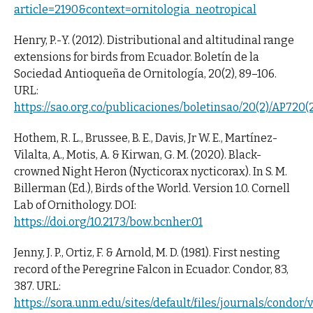
article=2190&context=ornitologia_neotropical
Henry, P.-Y. (2012). Distributional and altitudinal range
extensions for birds from Ecuador. Boletín de la
Sociedad Antioqueña de Ornitología, 20(2), 89–106.
URL:
https://sao.org.co/publicaciones/boletinsao/20(2)/AP720(
Hothem, R. L., Brussee, B. E., Davis, Jr W. E., Martínez-
Vilalta, A., Motis, A. & Kirwan, G. M. (2020). Black-
crowned Night Heron (Nycticorax nycticorax). In S. M.
Billerman (Ed.), Birds of the World. Version 1.0. Cornell
Lab of Ornithology. DOI:
https://doi.org/10.2173/bow.bcnher.01
Jenny, J. P., Ortiz, F. & Arnold, M. D. (1981). First nesting
record of the Peregrine Falcon in Ecuador. Condor, 83,
387. URL:
https://sora.unm.edu/sites/default/files/journals/condor