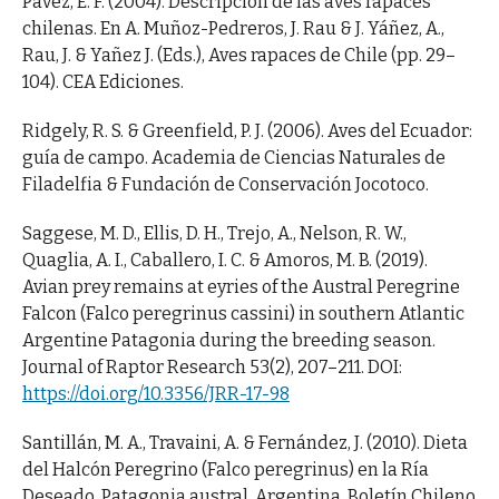
Pavez, E. F. (2004). Descripción de las aves rapaces
chilenas. En A. Muñoz-Pedreros, J. Rau & J. Yáñez, A.,
Rau, J. & Yañez J. (Eds.), Aves rapaces de Chile (pp. 29–
104). CEA Ediciones.
Ridgely, R. S. & Greenfield, P. J. (2006). Aves del Ecuador:
guía de campo. Academia de Ciencias Naturales de
Filadelfia & Fundación de Conservación Jocotoco.
Saggese, M. D., Ellis, D. H., Trejo, A., Nelson, R. W.,
Quaglia, A. I., Caballero, I. C. & Amoros, M. B. (2019).
Avian prey remains at eyries of the Austral Peregrine
Falcon (Falco peregrinus cassini) in southern Atlantic
Argentine Patagonia during the breeding season.
Journal of Raptor Research 53(2), 207–211. DOI:
https://doi.org/10.3356/JRR-17-98
Santillán, M. A., Travaini, A. & Fernández, J. (2010). Dieta
del Halcón Peregrino (Falco peregrinus) en la Ría
Deseado, Patagonia austral, Argentina. Boletín Chileno