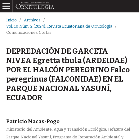
Inicio
/
Archivos
/
Vol. 10 Núm. 2 (2024): Revista Ecuatoriana de Ornitología
/
Comunicaciones Cortas
DEPREDACIÓN DE GARCETA
NIVEA Egretta thula (ARDEIDAE)
POR EL HALCÓN PEREGRINO Falco
peregrinus (FALCONIDAE) EN EL
PARQUE NACIONAL YASUNÍ,
ECUADOR
Patricio Macas-Pogo
Ministerio del Ambiente, Agua y Transición Ecológica, Jefatura del
Parque Nacional Yasuní, Programa de Reparación Ambiental y