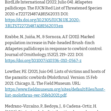
BirdLife International (2022, Julio 04). Atlapetes
pallidiceps. The IUCN Red List of Threatened Species
2020: e.T22721487A181562033. DOI:
https://dx.doi.org/10.2305/IUCN.UK.2020-
3.RLTS.T22721487A181562033.en
Krabbe, N., Juiña, M., & Sornoza, A.F. (2011). Marked
population increase in Pale-headed Brush-finch
Atlapetes pallidiceps in response to cowbird control.
Journal of Ornithology, 152(2), 219–222. DOI:
https://doi.org/10.1007/s10336-010-0567-z
Lowther, P.E. (2021, Juio 04). Lists of victims and hosts of
the parasitic cowbirds (Molothrus). Version: 15 Feb
2021. Chicago, IL: The Field Museum. URL:
https://www.fieldmuseum.org/sites/default/files/host-
list-molothrus-ver-15feb2021.pdf
.
Medrano-Vizcaíno, P., Bedoya, J., & Cadena-Ortiz, H.