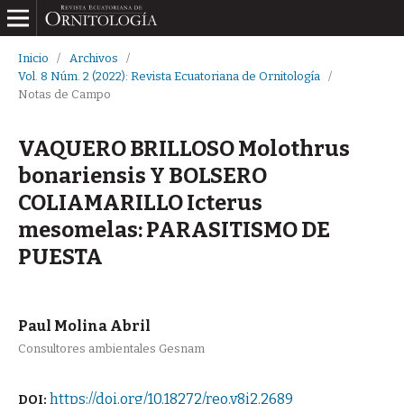
Inicio
/
Archivos
/
Vol. 8 Núm. 2 (2022): Revista Ecuatoriana de Ornitología
/
Notas de Campo
VAQUERO BRILLOSO Molothrus
bonariensis Y BOLSERO
COLIAMARILLO Icterus
mesomelas: PARASITISMO DE
PUESTA
Paul Molina Abril
Consultores ambientales Gesnam
https://doi.org/10.18272/reo.v8i2.2689
DOI: