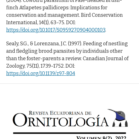
(2004). Cowbird parasitism of Pale-headed Brush-
finch Atlapetes pallidiceps: Implications for
conservation and management. Bird Conservation
International, 14(1), 63–75. DOI:
https://doi.org/10.1017/S0959270904000103
.
Sealy, S.G., & Lorenzana, J.C. (1997). Feeding of nestling
and fledgling brood parasites by individuals other
than the foster-parents a review. Canadian Journal of
Zoology, 75(11), 1739–1752. DOI:
https://doi.org/10.1139/z97-804