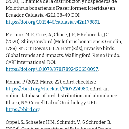
(2020). Dinámica de la distribución y hospederos de
Molothrus bonariensis (Paseriformes: Icteridae) en
Ecuador. Caldasia, 42(1), 38–49. DOI:
https://doi.org/10.15446/caldasia.v42n1.78891
.
Mermoz, M. E., Cruz, A., Chace, J. F., & Reboreda, J.C.
(2020). Shiny Cowbird (Molothrus bonariensis Gmelin,
1788). En: C.T. Downs & L.A. Hart (Eds), Invasive birds:
Global trends and impacts. Wallingford, Reino Unido:
CABI International. DOI:
https://doi.org/10.1079/9781789242065.0097
.
Molina, P. (2022, Marzo 22). eBird checklist:
https://ebird.org/checklist/S107224980
. eBird: an
online database of bird distribution and abundance.
Ithaca, NY: Cornell Lab of Ornithology. URL:
https://ebird.org
Oppel, S., Schaefer, H.M., Schmidt, V., & Schroder, B.