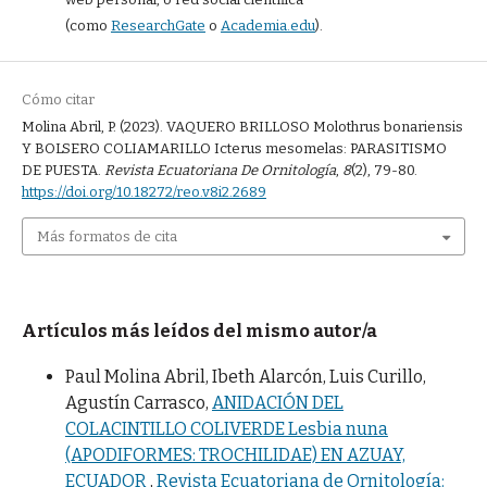
(como
ResearchGate
o
Academia.edu
).
Cómo citar
Molina Abril, P. (2023). VAQUERO BRILLOSO Molothrus bonariensis
Y BOLSERO COLIAMARILLO Icterus mesomelas: PARASITISMO
DE PUESTA.
Revista Ecuatoriana De Ornitología
,
8
(2), 79-80.
https://doi.org/10.18272/reo.v8i2.2689
Más formatos de cita
Artículos más leídos del mismo autor/a
Paul Molina Abril, Ibeth Alarcón, Luis Curillo,
Agustín Carrasco,
ANIDACIÓN DEL
COLACINTILLO COLIVERDE Lesbia nuna
(APODIFORMES: TROCHILIDAE) EN AZUAY,
ECUADOR
,
Revista Ecuatoriana de Ornitología: