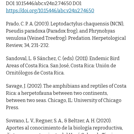
DOI: 10.15446/abc.v24n2.74650 DOI:
https://doi.org/10.15446/abc.v24n2.74650
Prado, C. P. A. (2003). Leptodactylus chaquensis (NCN),
Pseudis paradoxa (Paradox frog), and Phrynohyas
venulosa (Veined Treefrog). Predation. Herpetological
Review, 34, 231-232.
Sandoval, L. & Sánchez, C. (eds). (2011). Endemic Bird
Areas of Costa Rica. San José, Costa Rica: Unión de
Ornitólogos de Costa Rica.
Savage, J. (2002). The amphibians and reptiles of Costa
Rica: a herpetofauna between two continents,
between two seas. Chicago, IL: University of Chicago
Press.
Sovrano, L. V., Regner, S. A., & Beltzer, A. H. (2020).
Aportes al conocimiento de la biología reproductiva,