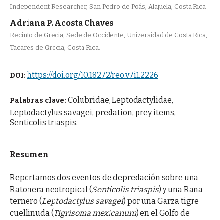
Independent Researcher, San Pedro de Poás, Alajuela, Costa Rica
Adriana P. Acosta Chaves
Recinto de Grecia, Sede de Occidente, Universidad de Costa Rica,
Tacares de Grecia, Costa Rica.
https://doi.org/10.18272/reo.v7i1.2226
DOI:
Colubridae, Leptodactylidae,
Palabras clave:
Leptodactylus savagei, predation, prey items,
Senticolis triaspis.
Resumen
Reportamos dos eventos de depredación sobre una
Ratonera neotropical (
Senticolis triaspis
) y una Rana
ternero (
Leptodactylus savagei
) por una Garza tigre
cuellinuda (
Tigrisoma mexicanum
) en el Golfo de