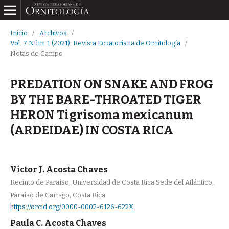
Inicio
/
Archivos
/
Vol. 7 Núm. 1 (2021): Revista Ecuatoriana de Ornitología
/
Notas de Campo
PREDATION ON SNAKE AND FROG
BY THE BARE-THROATED TIGER
HERON Tigrisoma mexicanum
(ARDEIDAE) IN COSTA RICA
Víctor J. Acosta Chaves
Recinto de Paraíso, Universidad de Costa Rica Sede del Atlántico,
Paraíso de Cartago, Costa Rica
https://orcid.org/0000-0002-6126-622X
Paula C. Acosta Chaves