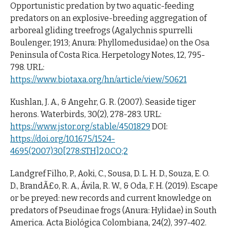
Opportunistic predation by two aquatic-feeding
predators on an explosive-breeding aggregation of
arboreal gliding treefrogs (Agalychnis spurrelli
Boulenger, 1913; Anura: Phyllomedusidae) on the Osa
Peninsula of Costa Rica. Herpetology Notes, 12, 795-
798. URL:
https://www.biotaxa.org/hn/article/view/50621
Kushlan, J. A., & Angehr, G. R. (2007). Seaside tiger
herons. Waterbirds, 30(2), 278-283. URL:
https://www.jstor.org/stable/4501829
DOI:
https://doi.org/10.1675/1524-
4695(2007)30[278:STH]2.0.CO;2
Landgref Filho, P., Aoki, C., Sousa, D. L. H. D., Souza, E. O.
D., BrandÃ£o, R. A., Ávila, R. W., & Oda, F. H. (2019). Escape
or be preyed: new records and current knowledge on
predators of Pseudinae frogs (Anura: Hylidae) in South
America. Acta Biológica Colombiana, 24(2), 397-402.