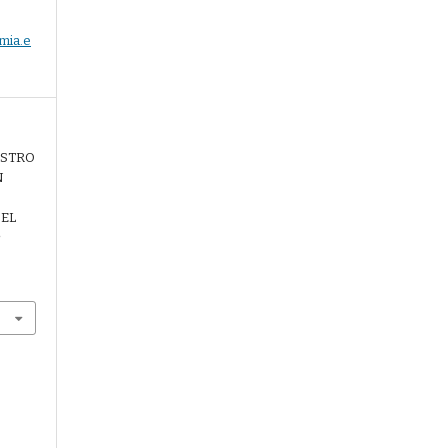
mia.e
GISTRO
N
 EL
a