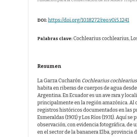
https://doi.org/10.18272/reo.v0i5.1241
DOI:
Cochlearius cochlearius, Los
Palabras clave:
Resumen
La Garza Cucharón
Cochlearius cochleariu
habita en riberas de cuerpos de agua desd
Argentina. En Ecuador es un ave rara y local
principalmente en la región amazónica. Al 
registros históricos documentados en las p
Esmeraldas (1901) y Los Ríos (1931). Aquí se
observación, con evidencia fotográfica, de u
en el sector de la bananera Elba, provincia de