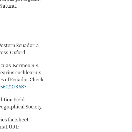
Natural.
 Western Ecuador: a
ess. Oxford.
 Cajas-Bermeo & E.
learius cochlearius
es of Ecuador. Check
5560/10.3.687
edition Field
ographical Society.
cies factsheet:
nal. URL: