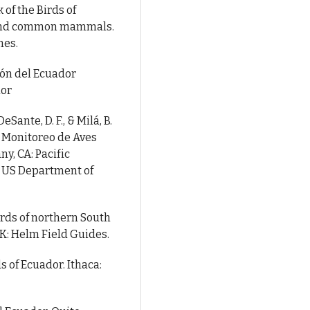
 of the Birds of
 and common mammals.
nes.
ión del Ecuador
dor
 DeSante, D. F., & Milá, B.
 Monitoreo de Aves
y, CA: Pacific
, US Department of
 Birds of northern South
K: Helm Field Guides.
ds of Ecuador. Ithaca: