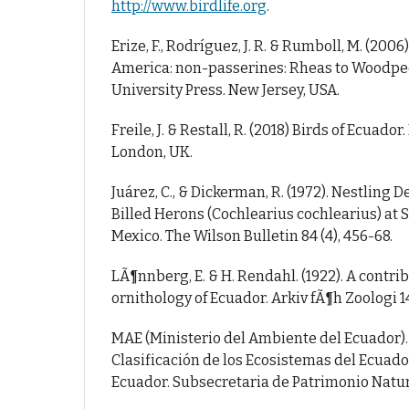
http://www.birdlife.org
.
Erize, F., Rodríguez, J. R. & Rumboll, M. (2006
America: non-passerines: Rheas to Woodpec
University Press. New Jersey, USA.
Freile, J. & Restall, R. (2018) Birds of Ecuado
London, UK.
Juárez, C., & Dickerman, R. (1972). Nestling
Billed Herons (Cochlearius cochlearius) at S
Mexico. The Wilson Bulletin 84 (4), 456-68.
LÃ¶nnberg, E. & H. Rendahl. (1922). A contrib
ornithology of Ecuador. Arkiv fÃ¶h Zoologi 14
MAE (Ministerio del Ambiente del Ecuador). 
Clasificación de los Ecosistemas del Ecuado
Ecuador. Subsecretaria de Patrimonio Natur