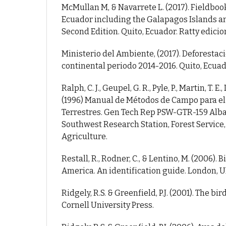
McMullan M, & Navarrete L. (2017). Fieldbook
Ecuador including the Galapagos Islands
Second Edition. Quito, Ecuador. Ratty edicio
Ministerio del Ambiente, (2017). Deforestac
continental periodo 2014-2016. Quito, Ecua
Ralph, C. J., Geupel, G. R., Pyle, P., Martin, T. E.,
(1996) Manual de Métodos de Campo para el
Terrestres. Gen Tech Rep PSW-GTR-159 Alban
Southwest Research Station, Forest Service
Agriculture.
Restall, R., Rodner, C., & Lentino, M. (2006).
America. An identification guide. London, U
Ridgely, R.S. & Greenfield, P.J. (2001). The bir
Cornell University Press.