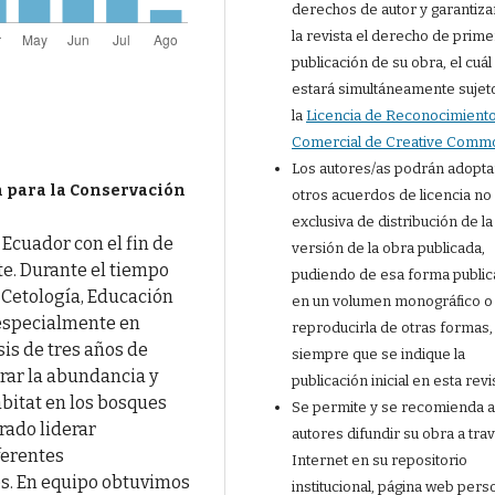
derechos de autor y garantiza
la revista el derecho de prime
publicación de su obra, el cuál
estará simultáneamente sujet
la
Licencia de Reconocimient
Comercial de Creative Comm
Los autores/as podrán adopta
 para la Conservación
otros acuerdos de licencia no
exclusiva de distribución de la
 Ecuador con el fin de
versión de la obra publicada,
e. Durante el tiempo
pudiendo de esa forma public
n Cetología, Educación
en un volumen monográfico o
(especialmente en
reproducirla de otras formas,
sis de tres años de
siempre que se indique la
ar la abundancia y
publicación inicial en esta revi
ábitat en los bosques
Se permite y se recomienda a
rado liderar
autores difundir su obra a tra
ferentes
Internet en su repositorio
es. En equipo obtuvimos
institucional, página web perso