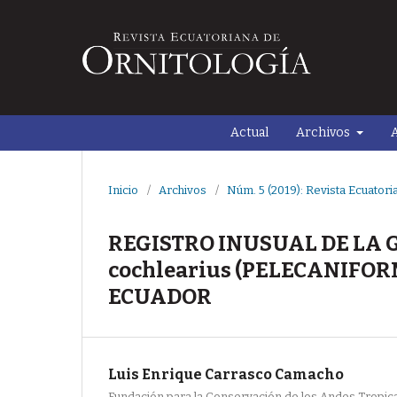
Actual
Archivos
A
Inicio
/
Archivos
/
Núm. 5 (2019): Revista Ecuatori
REGISTRO INUSUAL DE LA 
cochlearius (PELECANIFOR
ECUADOR
Luis Enrique Carrasco Camacho
Fundación para la Conservación de los Andes Tropica