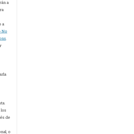
rán a
ra
o a
o No
ons
.
r
arla
sta.
 los
vés de
nal, o