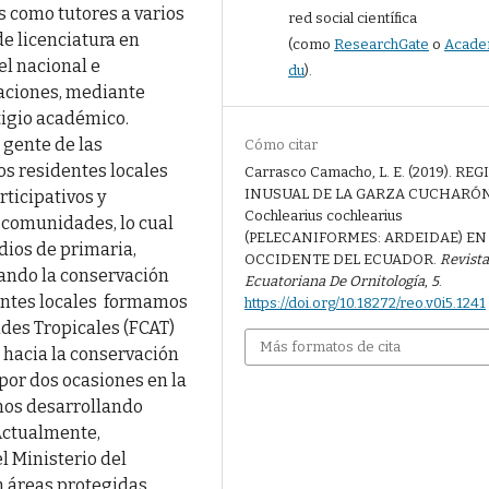
s como tutores a varios
red social científica
de licenciatura en
(como
ResearchGate
o
Acade
el nacional e
du
).
gaciones, mediante
tigio académico.
 gente de las
Cómo citar
os residentes locales
Carrasco Camacho, L. E. (2019). RE
INUSUAL DE LA GARZA CUCHARÓ
ticipativos y
Cochlearius cochlearius
 comunidades, lo cual
(PELECANIFORMES: ARDEIDAE) EN
dios de primaria,
OCCIDENTE DEL ECUADOR.
Revist
sando la conservación
Ecuatoriana De Ornitología
,
5
.
dentes locales formamos
https://doi.org/10.18272/reo.v0i5.1241
ndes Tropicales (FCAT)
Más formatos de cita
s hacia la conservación
por dos ocasiones en la
mos desarrollando
Actualmente,
el Ministerio del
 áreas protegidas,