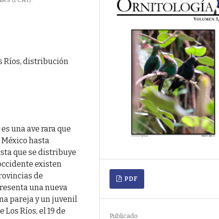
 Ríos, distribución
s
es una ave rara que
e México hasta
ista que se distribuye
occidente existen
rovincias de
PDF
 presenta una nueva
na pareja y un juvenil
 Los Ríos, el 19 de
Publicado