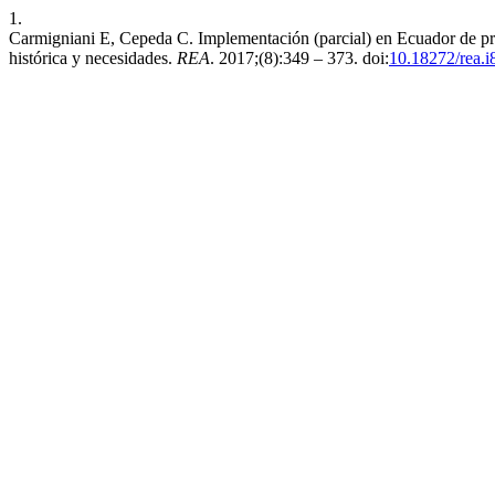
1.
Carmigniani E, Cepeda C. Implementación (parcial) en Ecuador de pri
histórica y necesidades.
REA
. 2017;(8):349 – 373. doi:
10.18272/rea.i