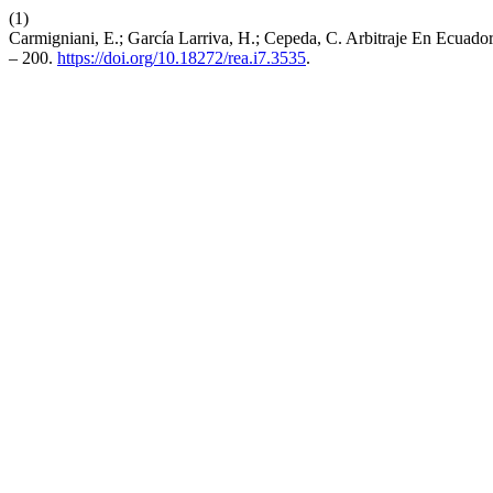
(1)
Carmigniani, E.; García Larriva, H.; Cepeda, C. Arbitraje En Ecuado
– 200.
https://doi.org/10.18272/rea.i7.3535
.