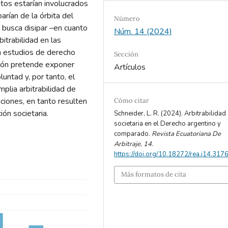
os estarían involucrados
arían de la órbita del
Número
o busca disipar –en cuanto
Núm. 14 (2024)
bitrabilidad en las
en estudios de derecho
Sección
ción pretende exponer
Artículos
luntad y, por tanto, el
mplia arbitrabilidad de
ciones, en tanto resulten
Cómo citar
ión societaria.
Schneider, L. R. (2024). Arbitrabilidad
societaria en el Derecho argentino y
comparado.
Revista Ecuatoriana De
Arbitraje
,
14
.
https://doi.org/10.18272/rea.i14.317
Más formatos de cita