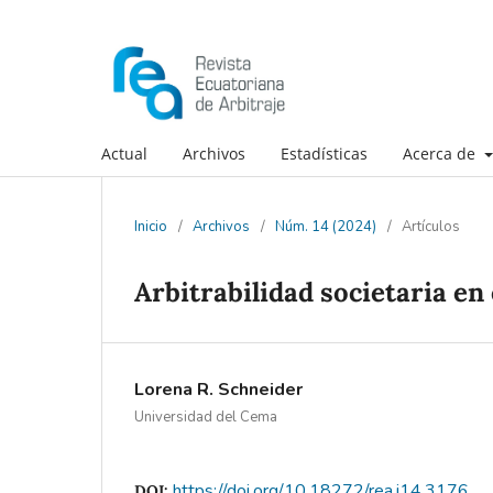
Actual
Archivos
Estadísticas
Acerca de
Inicio
/
Archivos
/
Núm. 14 (2024)
/
Artículos
Arbitrabilidad societaria e
Lorena R. Schneider
Universidad del Cema
https://doi.org/10.18272/rea.i14.3176
DOI: