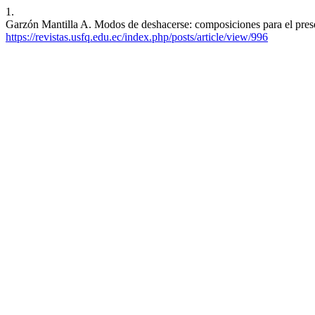
1.
Garzón Mantilla A. Modos de deshacerse: composiciones para el presen
https://revistas.usfq.edu.ec/index.php/posts/article/view/996