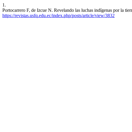
1.
Portocarrero F, de Izcue N. Revelando las luchas indígenas por la tie
https://revistas.usfq.edu.ec/index.php/posts/article/view/3832