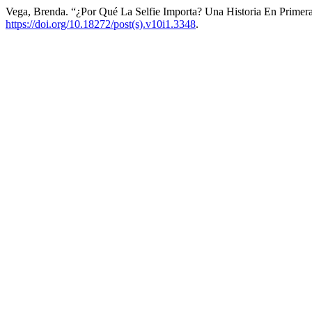
Vega, Brenda. “¿Por Qué La Selfie Importa? Una Historia En Primer
https://doi.org/10.18272/post(s).v10i1.3348
.