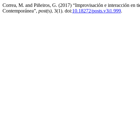
Correa, M. and Piñeiros, G. (2017) “Improvisación e interacción en 
Contemporánea”,
post(s)
, 3(1). doi:
10.18272/posts.v3i1.999
.