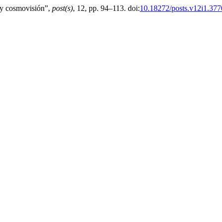
d y cosmovisión”,
post(s)
, 12, pp. 94–113. doi:
10.18272/posts.v12i1.377