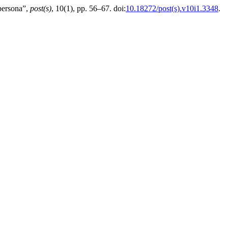
 persona”,
post(s)
, 10(1), pp. 56–67. doi:
10.18272/post(s).v10i1.3348
.