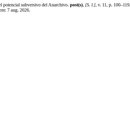
potencial subversivo del Anarchivo.
post(s)
,
[S. l.]
, v. 11, p. 100–11
em: 7 aug. 2026.